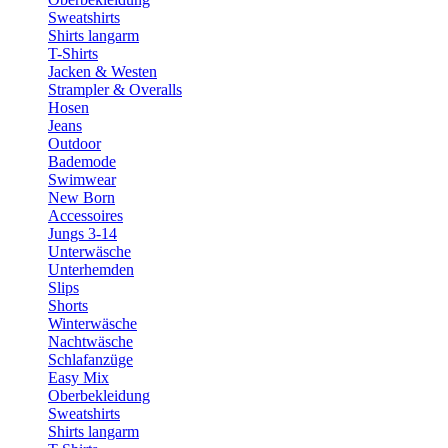
Sweatshirts
Shirts langarm
T-Shirts
Jacken & Westen
Strampler & Overalls
Hosen
Jeans
Outdoor
Bademode
Swimwear
New Born
Accessoires
Jungs 3-14
Unterwäsche
Unterhemden
Slips
Shorts
Winterwäsche
Nachtwäsche
Schlafanzüge
Easy Mix
Oberbekleidung
Sweatshirts
Shirts langarm