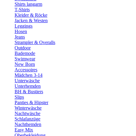
Shirts langarm
T-Shirts
Kleider & Röcke
Jacken & Westen
Leggings
Hosen
Jeans
Strampler & Overalls
Outdoor
Bademode
Swimwear
New Born
Accessoires
Mädchen 3-14
Unterwäsche
Unterhemden
BH & Bustiers
Slips
Panties & Hipster
Winterwäsche
Nachtwäsche
Schlafanzüge
Nachthemden
Easy Mix
Oberbekleidung