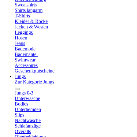
Sweatshirts
Shirts langarm
T-Shirts
Kleider & Röcke
Jacken & Westen
Leggings
Hosen
Jeans
Bademode
Bademäntel
Swimwear
Accessoires
Geschenkgutscheine
Jungs
Zur Kategorie Jungs
Jungs 0-3
Unterwäsche
Bodies
Unterhemden
Slips
Nachtwäsche
Schlafanzüge
Overalls
Oberbekleidung