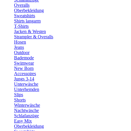
Overalls
Oberbekleidung
Sweatshirts
Shirts langarm
T-Shirts
Jacken & Westen
Strampler & Overalls
Hosen
Jeans
Outdoor
Bademode
Swimwear
New Born
Accessoires
Jungs 3-14
Unterwäsche
Unterhemden
Slips
Shorts
Winterwäsche
Nachtwäsche
Schlafanzüge
Easy Mix
Oberbekleidung