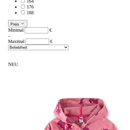
164
176
188
Preis
Minimal
€
–
Maximal
€
NEU