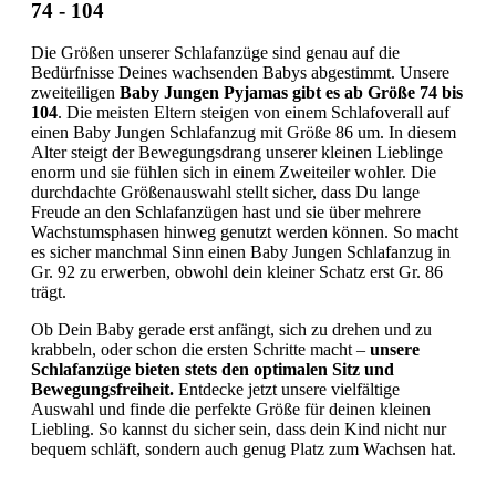
74 - 104
Die Größen unserer Schlafanzüge sind genau auf die
Bedürfnisse Deines wachsenden Babys abgestimmt. Unsere
zweiteiligen
Baby Jungen Pyjamas gibt es ab Größe 74 bis
104
. Die meisten Eltern steigen von einem Schlafoverall auf
einen Baby Jungen Schlafanzug mit Größe 86 um. In diesem
Alter steigt der Bewegungsdrang unserer kleinen Lieblinge
enorm und sie fühlen sich in einem Zweiteiler wohler. Die
durchdachte Größenauswahl stellt sicher, dass Du lange
Freude an den Schlafanzügen hast und sie über mehrere
Wachstumsphasen hinweg genutzt werden können. So macht
es sicher manchmal Sinn einen Baby Jungen Schlafanzug in
Gr. 92 zu erwerben, obwohl dein kleiner Schatz erst Gr. 86
trägt.
Ob Dein Baby gerade erst anfängt, sich zu drehen und zu
krabbeln, oder schon die ersten Schritte macht –
unsere
Schlafanzüge bieten stets den optimalen Sitz und
Bewegungsfreiheit.
Entdecke jetzt unsere vielfältige
Auswahl und finde die perfekte Größe für deinen kleinen
Liebling. So kannst du sicher sein, dass dein Kind nicht nur
bequem schläft, sondern auch genug Platz zum Wachsen hat.