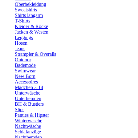
Oberbekleidung
Sweatshirts
Shirts langarm
T-Shirts
Kleider & Röcke
Jacken & Westen
Leggings
Hosen
Jeans
Strampler & Overalls
Outdoor
Bademode
Swimwear
New Born
Accessoires
Mädchen 3-14
Unterwäsche
Unterhemden
BH & Bustiers
Slips
Panties & Hipster
Winterwäsche
Nachtwäsche
Schlafanzüge
Nachthemden