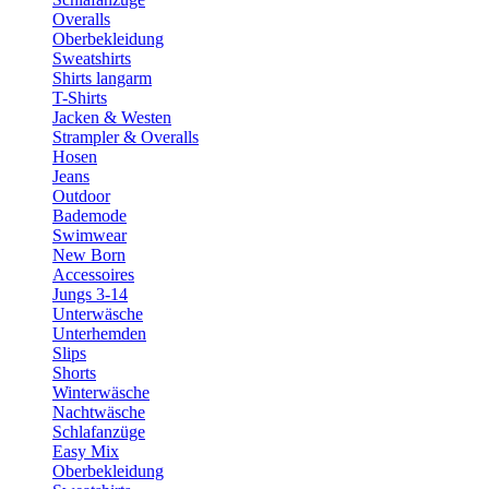
Overalls
Oberbekleidung
Sweatshirts
Shirts langarm
T-Shirts
Jacken & Westen
Strampler & Overalls
Hosen
Jeans
Outdoor
Bademode
Swimwear
New Born
Accessoires
Jungs 3-14
Unterwäsche
Unterhemden
Slips
Shorts
Winterwäsche
Nachtwäsche
Schlafanzüge
Easy Mix
Oberbekleidung