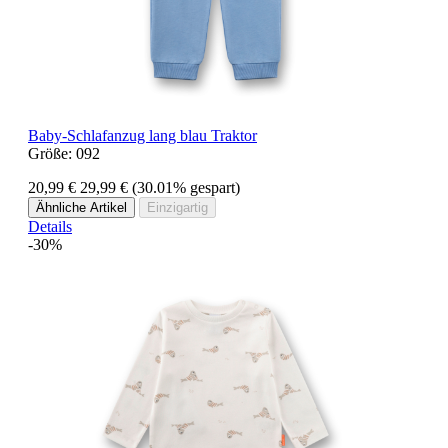
Baby-Schlafanzug lang blau Traktor
Größe:
092
20,99 €
29,99 €
(30.01% gespart)
Ähnliche Artikel
Einzigartig
Details
-30%