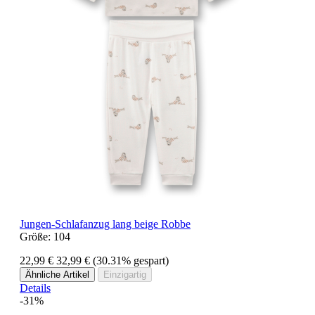
Jungen-Schlafanzug lang beige Robbe
Größe:
104
22,99 €
32,99 €
(30.31% gespart)
Ähnliche Artikel
Einzigartig
Details
-31%