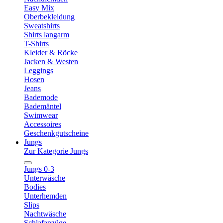
Easy Mix
Oberbekleidung
Sweatshirts
Shirts langarm
T-Shirts
Kleider & Röcke
Jacken & Westen
Leggings
Hosen
Jeans
Bademode
Bademäntel
Swimwear
Accessoires
Geschenkgutscheine
Jungs
Zur Kategorie Jungs
Jungs 0-3
Unterwäsche
Bodies
Unterhemden
Slips
Nachtwäsche
Schlafanzüge