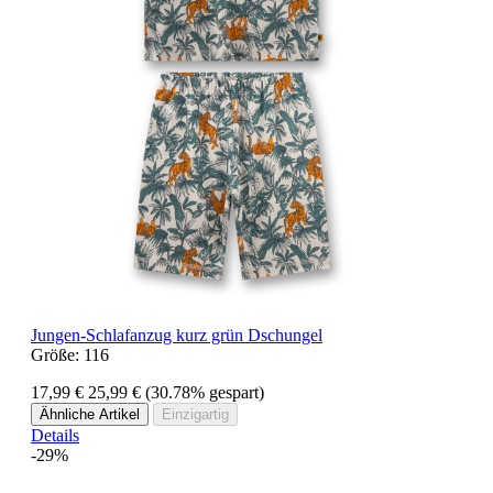
Jungen-Schlafanzug kurz grün Dschungel
Größe:
116
17,99 €
25,99 €
(30.78% gespart)
Ähnliche Artikel
Einzigartig
Details
-29%