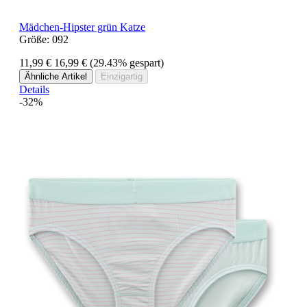
Mädchen-Hipster grün Katze
Größe:
092
11,99 €
16,99 €
(29.43% gespart)
Ähnliche Artikel
Einzigartig
Details
-32%