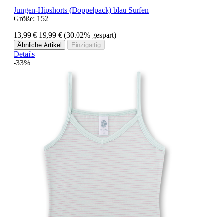
Jungen-Hipshorts (Doppelpack) blau Surfen
Größe:
152
13,99 €
19,99 €
(30.02% gespart)
Ähnliche Artikel
Einzigartig
Details
-33%