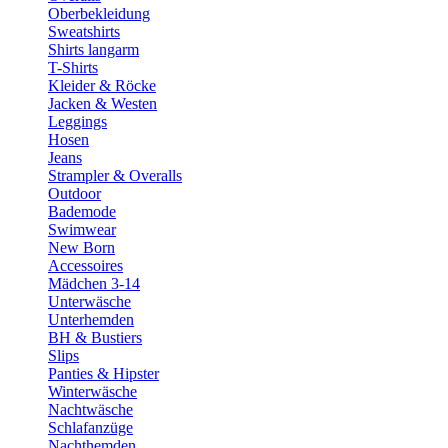
Oberbekleidung
Sweatshirts
Shirts langarm
T-Shirts
Kleider & Röcke
Jacken & Westen
Leggings
Hosen
Jeans
Strampler & Overalls
Outdoor
Bademode
Swimwear
New Born
Accessoires
Mädchen 3-14
Unterwäsche
Unterhemden
BH & Bustiers
Slips
Panties & Hipster
Winterwäsche
Nachtwäsche
Schlafanzüge
Nachthemden