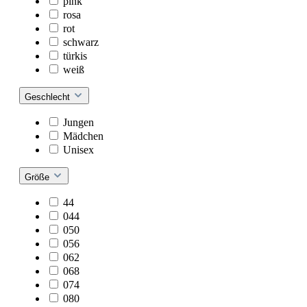
pink
rosa
rot
schwarz
türkis
weiß
Geschlecht
Jungen
Mädchen
Unisex
Größe
44
044
050
056
062
068
074
080