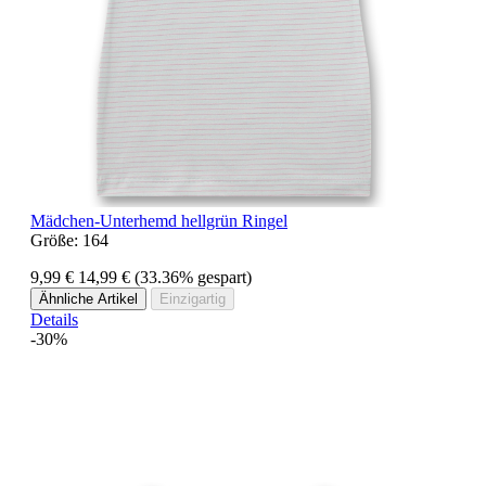
Mädchen-Unterhemd hellgrün Ringel
Größe:
164
9,99 €
14,99 €
(33.36% gespart)
Ähnliche Artikel
Einzigartig
Details
-30%