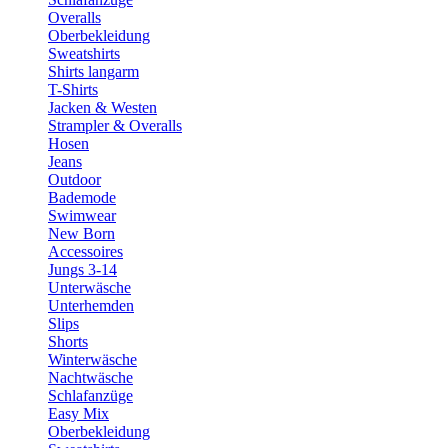
Overalls
Oberbekleidung
Sweatshirts
Shirts langarm
T-Shirts
Jacken & Westen
Strampler & Overalls
Hosen
Jeans
Outdoor
Bademode
Swimwear
New Born
Accessoires
Jungs 3-14
Unterwäsche
Unterhemden
Slips
Shorts
Winterwäsche
Nachtwäsche
Schlafanzüge
Easy Mix
Oberbekleidung