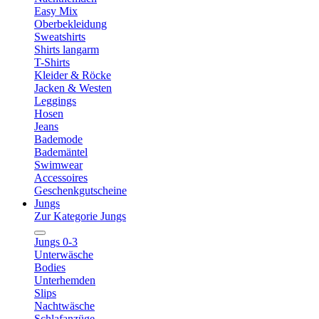
Easy Mix
Oberbekleidung
Sweatshirts
Shirts langarm
T-Shirts
Kleider & Röcke
Jacken & Westen
Leggings
Hosen
Jeans
Bademode
Bademäntel
Swimwear
Accessoires
Geschenkgutscheine
Jungs
Zur Kategorie Jungs
Jungs 0-3
Unterwäsche
Bodies
Unterhemden
Slips
Nachtwäsche
Schlafanzüge