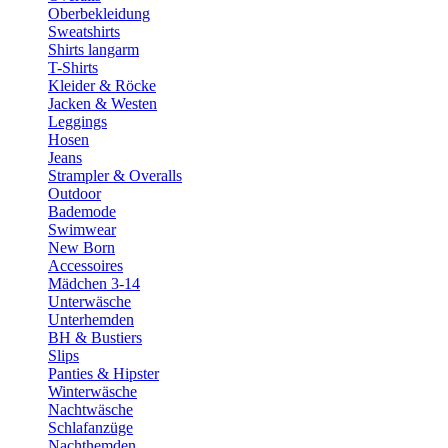
Oberbekleidung
Sweatshirts
Shirts langarm
T-Shirts
Kleider & Röcke
Jacken & Westen
Leggings
Hosen
Jeans
Strampler & Overalls
Outdoor
Bademode
Swimwear
New Born
Accessoires
Mädchen 3-14
Unterwäsche
Unterhemden
BH & Bustiers
Slips
Panties & Hipster
Winterwäsche
Nachtwäsche
Schlafanzüge
Nachthemden