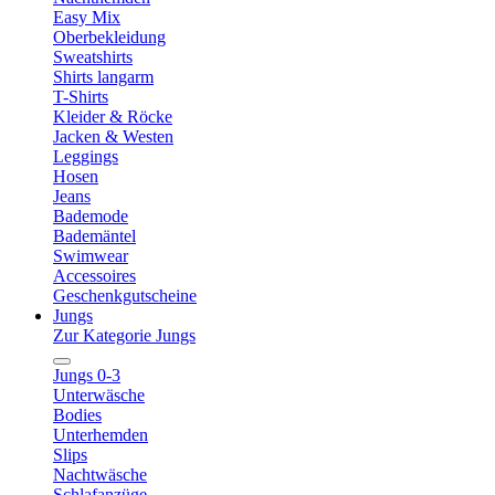
Easy Mix
Oberbekleidung
Sweatshirts
Shirts langarm
T-Shirts
Kleider & Röcke
Jacken & Westen
Leggings
Hosen
Jeans
Bademode
Bademäntel
Swimwear
Accessoires
Geschenkgutscheine
Jungs
Zur Kategorie Jungs
Jungs 0-3
Unterwäsche
Bodies
Unterhemden
Slips
Nachtwäsche
Schlafanzüge