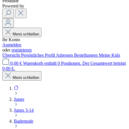
Produkte
Powered by
Menü schließen
Ihr Konto
Anmelden
oder
registrieren
Übersicht
Persönliches Profil
Adressen
Bestellungen
Meine Kids
0,00 €
Warenkorb enthält 0 Positionen. Der Gesamtwert beträgt
0,00 €.
Menü schließen
Jungs
Jungs 3-14
Bademode