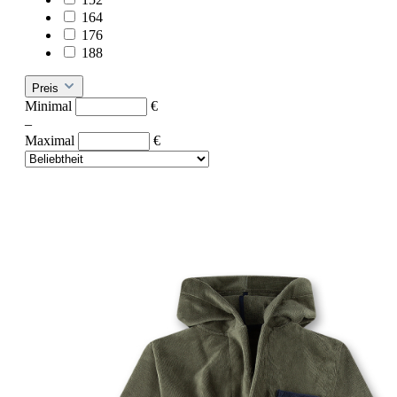
164
176
188
Preis
Minimal
€
–
Maximal
€