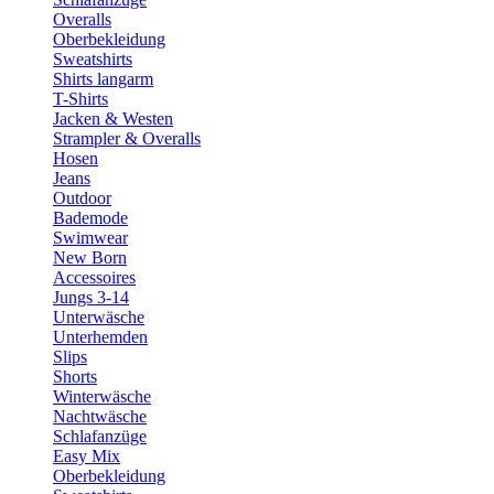
Overalls
Oberbekleidung
Sweatshirts
Shirts langarm
T-Shirts
Jacken & Westen
Strampler & Overalls
Hosen
Jeans
Outdoor
Bademode
Swimwear
New Born
Accessoires
Jungs 3-14
Unterwäsche
Unterhemden
Slips
Shorts
Winterwäsche
Nachtwäsche
Schlafanzüge
Easy Mix
Oberbekleidung