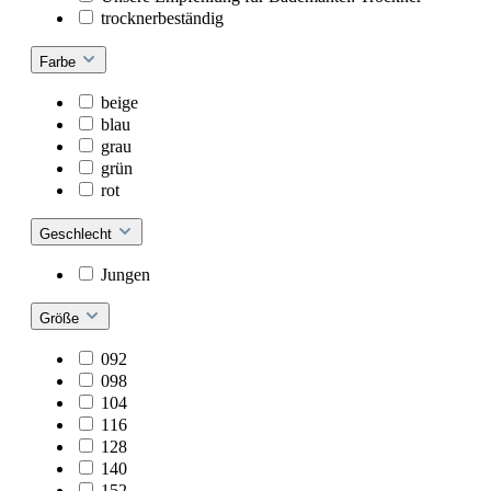
trocknerbeständig
Farbe
beige
blau
grau
grün
rot
Geschlecht
Jungen
Größe
092
098
104
116
128
140
152