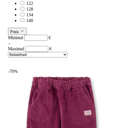
122
128
134
140
Preis
Minimal
€
–
Maximal
€
-70%