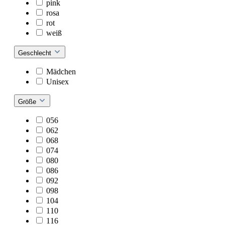
pink
rosa
rot
weiß
Geschlecht
Mädchen
Unisex
Größe
056
062
068
074
080
086
092
098
104
110
116