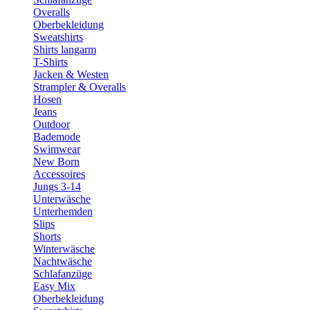
Overalls
Oberbekleidung
Sweatshirts
Shirts langarm
T-Shirts
Jacken & Westen
Strampler & Overalls
Hosen
Jeans
Outdoor
Bademode
Swimwear
New Born
Accessoires
Jungs 3-14
Unterwäsche
Unterhemden
Slips
Shorts
Winterwäsche
Nachtwäsche
Schlafanzüge
Easy Mix
Oberbekleidung