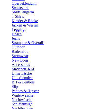
Oberbekleidung
Sweatshirts
Shirts langarm
T-Shirts
Kleider & Röcke
Jacken & Westen
Leggings
Hosen
Jeans
Strampler & Overalls
Outdoor
Bademode
Swimwear
New Born
Accessoires
Mädchen 3-14
Unterwäsche
Unterhemden
BH & Bustiers
Slips
Panties & Hipster
Winterwäsche
Nachtwäsche
Schlafanzüge
Nachthemden