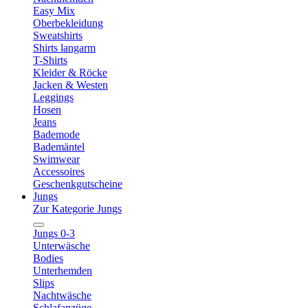
Easy Mix
Oberbekleidung
Sweatshirts
Shirts langarm
T-Shirts
Kleider & Röcke
Jacken & Westen
Leggings
Hosen
Jeans
Bademode
Bademäntel
Swimwear
Accessoires
Geschenkgutscheine
Jungs
Zur Kategorie Jungs
Jungs 0-3
Unterwäsche
Bodies
Unterhemden
Slips
Nachtwäsche
Schlafanzüge