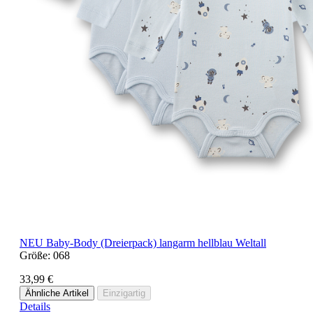
NEU
Baby-Body (Dreierpack) langarm hellblau Weltall
Größe:
068
33,99 €
Ähnliche Artikel
Einzigartig
Details