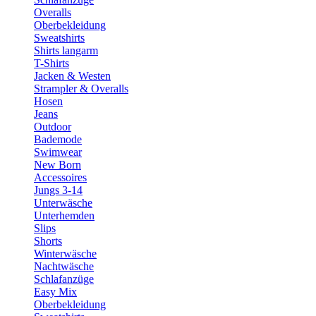
Overalls
Oberbekleidung
Sweatshirts
Shirts langarm
T-Shirts
Jacken & Westen
Strampler & Overalls
Hosen
Jeans
Outdoor
Bademode
Swimwear
New Born
Accessoires
Jungs 3-14
Unterwäsche
Unterhemden
Slips
Shorts
Winterwäsche
Nachtwäsche
Schlafanzüge
Easy Mix
Oberbekleidung