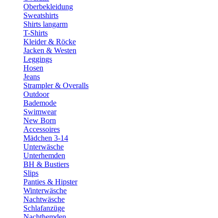
Oberbekleidung
Sweatshirts
Shirts langarm
T-Shirts
Kleider & Röcke
Jacken & Westen
Leggings
Hosen
Jeans
Strampler & Overalls
Outdoor
Bademode
Swimwear
New Born
Accessoires
Mädchen 3-14
Unterwäsche
Unterhemden
BH & Bustiers
Slips
Panties & Hipster
Winterwäsche
Nachtwäsche
Schlafanzüge
Nachthemden