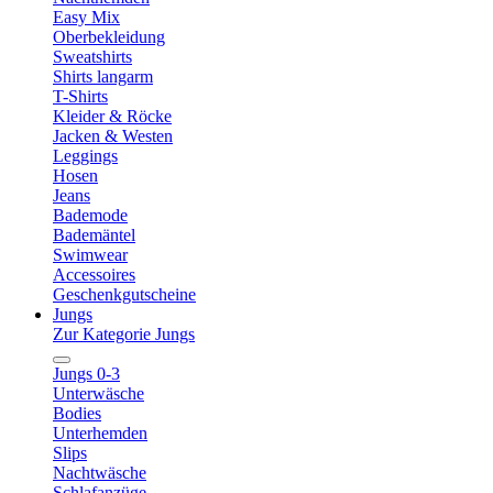
Easy Mix
Oberbekleidung
Sweatshirts
Shirts langarm
T-Shirts
Kleider & Röcke
Jacken & Westen
Leggings
Hosen
Jeans
Bademode
Bademäntel
Swimwear
Accessoires
Geschenkgutscheine
Jungs
Zur Kategorie Jungs
Jungs 0-3
Unterwäsche
Bodies
Unterhemden
Slips
Nachtwäsche
Schlafanzüge