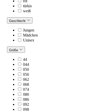
rot
türkis
weiß
Geschlecht
Jungen
Mädchen
Unisex
Größe
44
044
050
056
062
068
074
080
086
092
098