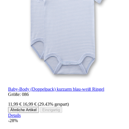
Baby-Body (Doppelpack) kurzarm blau-weiß Ringel
Größe:
086
11,99 €
16,99 €
(29.43% gespart)
Ähnliche Artikel
Einzigartig
Details
-28%