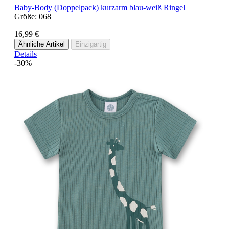
Baby-Body (Doppelpack) kurzarm blau-weiß Ringel
Größe:
068
16,99 €
Ähnliche Artikel
Einzigartig
Details
-30%