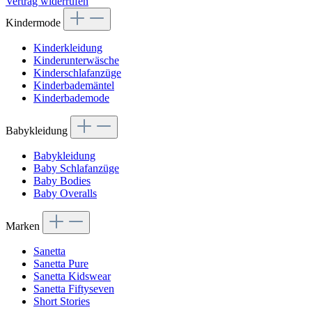
Vertrag widerrufen
Kindermode
Kinderkleidung
Kinderunterwäsche
Kinderschlafanzüge
Kinderbademäntel
Kinderbademode
Babykleidung
Babykleidung
Baby Schlafanzüge
Baby Bodies
Baby Overalls
Marken
Sanetta
Sanetta Pure
Sanetta Kidswear
Sanetta Fiftyseven
Short Stories