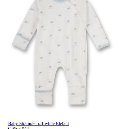
Baby-Strampler off-white Elefant
Größe:
044