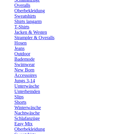
Overalls
Oberbekleidung
Sweatshirts
Shirts langarm
T-Shirts
Jacken & Westen
Strampler & Overalls
Hosen
Jeans
Outdoor
Bademode
Swimwear
New Born
Accessoires
Jungs 3-14
Unterwäsche
Unterhemden
Slips
Shorts
Winterwäsche
Nachtwäsche
Schlafanzüge
Easy Mix
Oberbekleidung