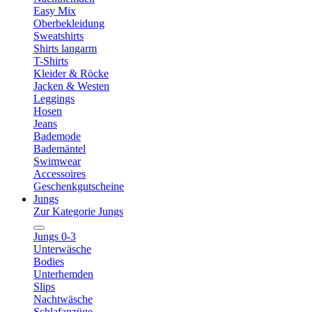
Easy Mix
Oberbekleidung
Sweatshirts
Shirts langarm
T-Shirts
Kleider & Röcke
Jacken & Westen
Leggings
Hosen
Jeans
Bademode
Bademäntel
Swimwear
Accessoires
Geschenkgutscheine
Jungs
Zur Kategorie Jungs
Jungs 0-3
Unterwäsche
Bodies
Unterhemden
Slips
Nachtwäsche
Schlafanzüge