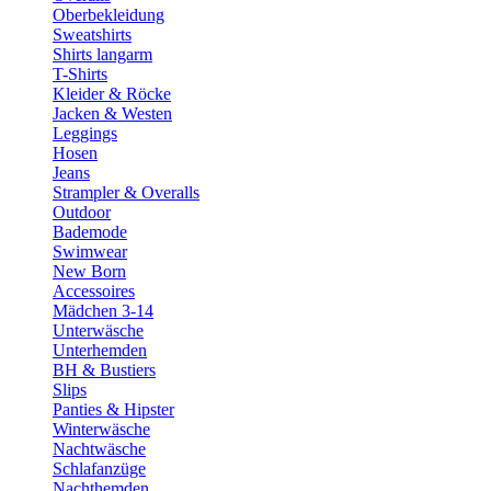
Oberbekleidung
Sweatshirts
Shirts langarm
T-Shirts
Kleider & Röcke
Jacken & Westen
Leggings
Hosen
Jeans
Strampler & Overalls
Outdoor
Bademode
Swimwear
New Born
Accessoires
Mädchen 3-14
Unterwäsche
Unterhemden
BH & Bustiers
Slips
Panties & Hipster
Winterwäsche
Nachtwäsche
Schlafanzüge
Nachthemden