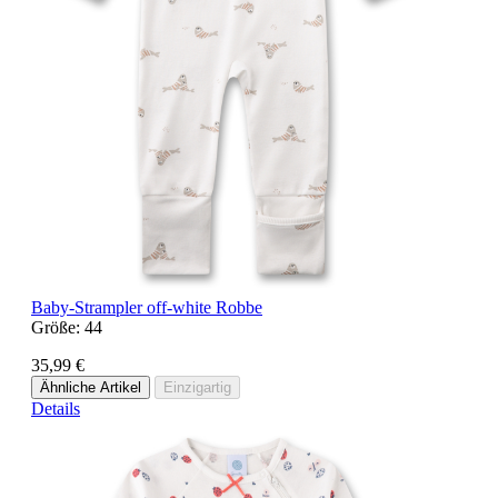
Baby-Strampler off-white Robbe
Größe:
44
35,99 €
Ähnliche Artikel
Einzigartig
Details