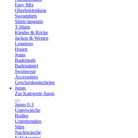
Easy Mix
Oberbekleidung
Sweatshirts
Shirts langarm
T-Shirts
Kleider & Röcke
Jacken & Westen
Leggings
Hosen
Jeans
Bademode
Bademäntel
Swimwear
Accessoires
Geschenkgutscheine
Jungs
Zur Kategorie Jungs
Jungs 0-3
Unterwäsche
Bodies
Unterhemden
Slips
Nachtwäsche
Schlafanzüge