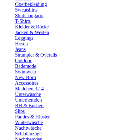
Oberbekleidung
Sweatshirts
Shirts langarm
T-Shirts
Kleider & Röcke
Jacken & Westen
Leggings
Hosen
Jeans
Strampler & Overalls
Outdoor
Bademode
Swimwear
New Born
Accessoires
Mädchen 3-14
Unterwäsche
Unterhemden
BH & Bustiers
Slips
Panties & Hipster
Winterwäsche
Nachtwäsche
Schlafanzüge
Nachthemden