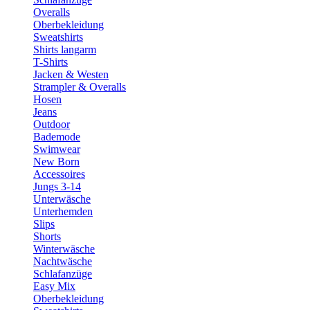
Overalls
Oberbekleidung
Sweatshirts
Shirts langarm
T-Shirts
Jacken & Westen
Strampler & Overalls
Hosen
Jeans
Outdoor
Bademode
Swimwear
New Born
Accessoires
Jungs 3-14
Unterwäsche
Unterhemden
Slips
Shorts
Winterwäsche
Nachtwäsche
Schlafanzüge
Easy Mix
Oberbekleidung