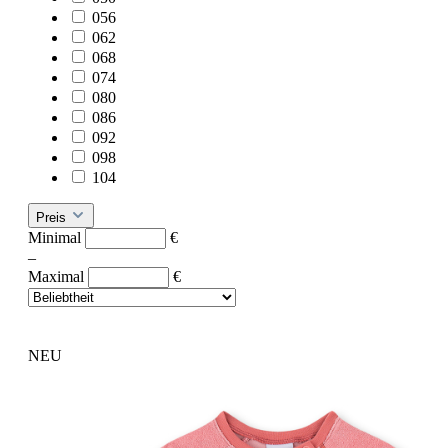
056
062
068
074
080
086
092
098
104
Preis
Minimal
€
–
Maximal
€
NEU