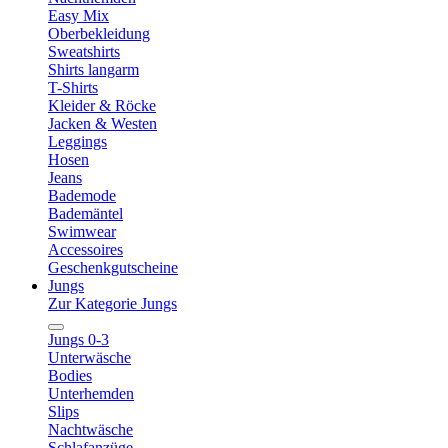
Easy Mix
Oberbekleidung
Sweatshirts
Shirts langarm
T-Shirts
Kleider & Röcke
Jacken & Westen
Leggings
Hosen
Jeans
Bademode
Bademäntel
Swimwear
Accessoires
Geschenkgutscheine
Jungs
Zur Kategorie Jungs
Jungs 0-3
Unterwäsche
Bodies
Unterhemden
Slips
Nachtwäsche
Schlafanzüge