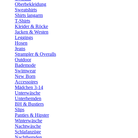
Oberbekleidung
Sweatshirts
Shirts langarm
T-Shirts
Kleider & Röcke
Jacken & Westen
Leggings
Hosen
Jeans
Strampler & Overalls
Outdoor
Bademode
Swimwear
New Born
Accessoires
Mädchen 3-14
Unterwäsche
Unterhemden
BH & Bustiers
Slips
Panties & Hipster
Winterwäsche
Nachtwäsche
Schlafanzüge
Nachthemden