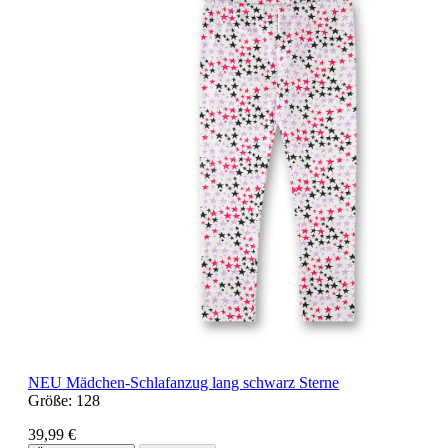
NEU
Mädchen-Schlafanzug lang schwarz Sterne
Größe:
128
39,99 €