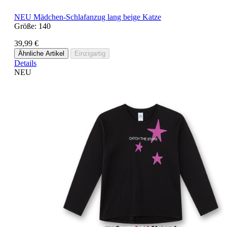
NEU
Mädchen-Schlafanzug lang beige Katze
Größe:
140
39,99 €
Ähnliche Artikel
Einzigartig
Details
NEU