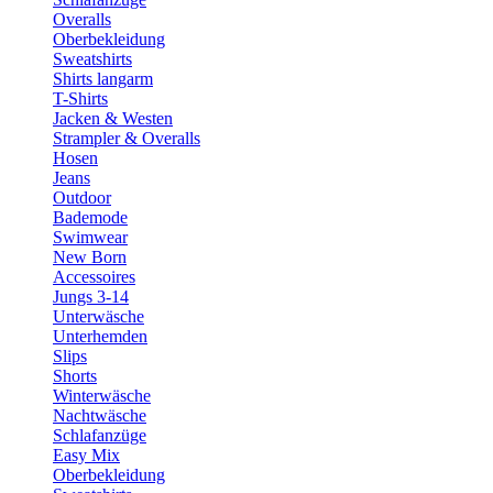
Overalls
Oberbekleidung
Sweatshirts
Shirts langarm
T-Shirts
Jacken & Westen
Strampler & Overalls
Hosen
Jeans
Outdoor
Bademode
Swimwear
New Born
Accessoires
Jungs 3-14
Unterwäsche
Unterhemden
Slips
Shorts
Winterwäsche
Nachtwäsche
Schlafanzüge
Easy Mix
Oberbekleidung