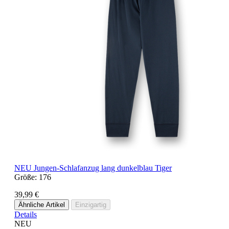
NEU
Jungen-Schlafanzug lang dunkelblau Tiger
Größe:
176
39,99 €
Ähnliche Artikel
Einzigartig
Details
NEU