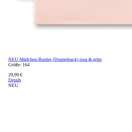
NEU
Mädchen-Bustier (Doppelpack) rosa & grün
Größe:
164
29,99 €
Details
NEU