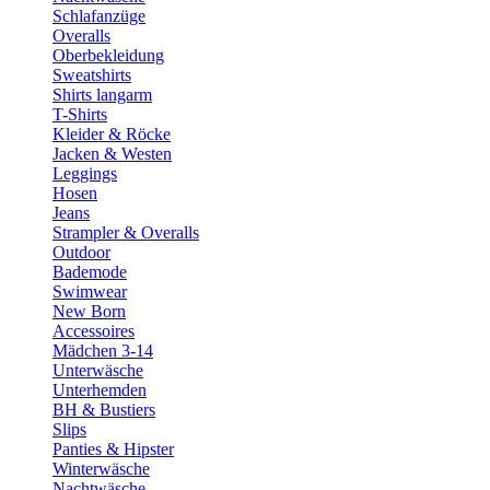
Schlafanzüge
Overalls
Oberbekleidung
Sweatshirts
Shirts langarm
T-Shirts
Kleider & Röcke
Jacken & Westen
Leggings
Hosen
Jeans
Strampler & Overalls
Outdoor
Bademode
Swimwear
New Born
Accessoires
Mädchen 3-14
Unterwäsche
Unterhemden
BH & Bustiers
Slips
Panties & Hipster
Winterwäsche
Nachtwäsche