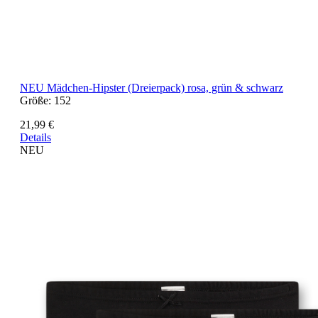
NEU
Mädchen-Hipster (Dreierpack) rosa, grün & schwarz
Größe:
152
21,99 €
Details
NEU