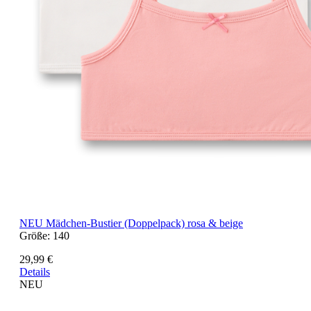
NEU
Mädchen-Bustier (Doppelpack) rosa & beige
Größe:
140
29,99 €
Details
NEU