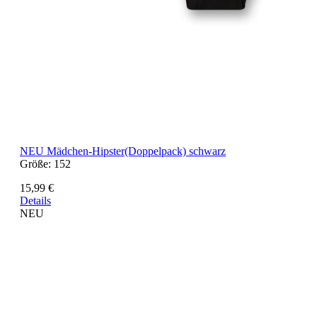
NEU
Mädchen-Hipster(Doppelpack) schwarz
Größe:
152
15,99 €
Details
NEU