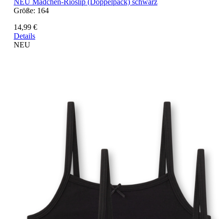
NEU
Mädchen-Rioslip (Doppelpack) schwarz
Größe:
164
14,99 €
Details
NEU