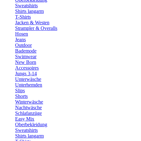
Sweatshirts
Shirts langarm
T-Shirts
Jacken & Westen
Strampler & Overalls
Hosen
Jeans
Outdoor
Bademode
Swimwear
New Born
Accessoires
Jungs 3-14
Unterwäsche
Unterhemden
Slips
Shorts
Winterwäsche
Nachtwäsche
Schlafanzüge
Easy Mix
Oberbekleidung
Sweatshirts
Shirts langarm