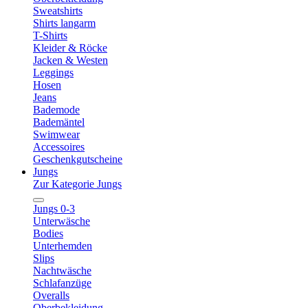
Sweatshirts
Shirts langarm
T-Shirts
Kleider & Röcke
Jacken & Westen
Leggings
Hosen
Jeans
Bademode
Bademäntel
Swimwear
Accessoires
Geschenkgutscheine
Jungs
Zur Kategorie Jungs
Jungs 0-3
Unterwäsche
Bodies
Unterhemden
Slips
Nachtwäsche
Schlafanzüge
Overalls
Oberbekleidung