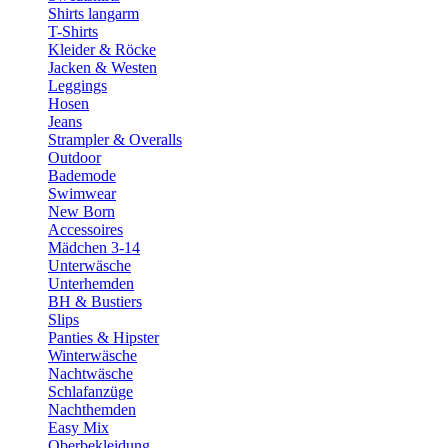
Shirts langarm
T-Shirts
Kleider & Röcke
Jacken & Westen
Leggings
Hosen
Jeans
Strampler & Overalls
Outdoor
Bademode
Swimwear
New Born
Accessoires
Mädchen 3-14
Unterwäsche
Unterhemden
BH & Bustiers
Slips
Panties & Hipster
Winterwäsche
Nachtwäsche
Schlafanzüge
Nachthemden
Easy Mix
Oberbekleidung