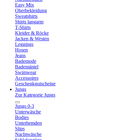
Easy Mix
Oberbekleidung
Sweatshirts
Shirts langarm
T-Shirts
Kleider & Röcke
Jacken & Westen
Leggings
Hosen
Jeans
Bademode
Bademäntel
Swimwear
Accessoires
Geschenkgutscheine
Jungs
Zur Kategorie Jungs
Jungs 0-3
Unterwäsche
Bodies
Unterhemden
Slips
Nachtwäsche
Schlafanzüge