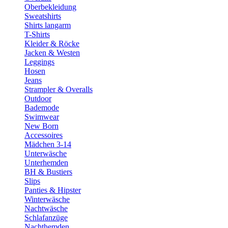
Oberbekleidung
Sweatshirts
Shirts langarm
T-Shirts
Kleider & Röcke
Jacken & Westen
Leggings
Hosen
Jeans
Strampler & Overalls
Outdoor
Bademode
Swimwear
New Born
Accessoires
Mädchen 3-14
Unterwäsche
Unterhemden
BH & Bustiers
Slips
Panties & Hipster
Winterwäsche
Nachtwäsche
Schlafanzüge
Nachthemden