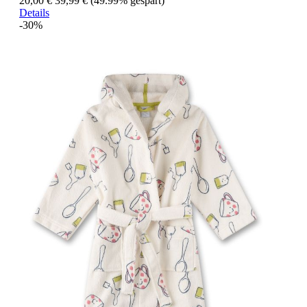
20,00 €
39,99 €
(49.99% gespart)
Details
-30%