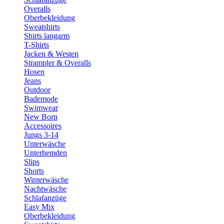
Overalls
Oberbekleidung
Sweatshirts
Shirts langarm
T-Shirts
Jacken & Westen
Strampler & Overalls
Hosen
Jeans
Outdoor
Bademode
Swimwear
New Born
Accessoires
Jungs 3-14
Unterwäsche
Unterhemden
Slips
Shorts
Winterwäsche
Nachtwäsche
Schlafanzüge
Easy Mix
Oberbekleidung