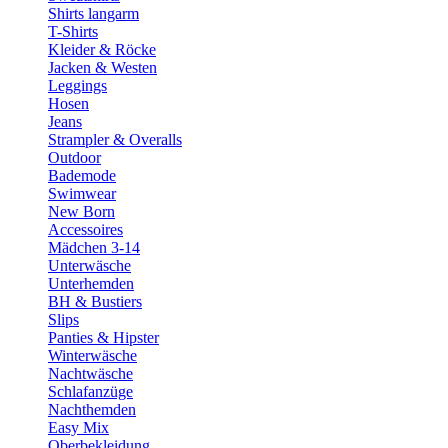
Shirts langarm
T-Shirts
Kleider & Röcke
Jacken & Westen
Leggings
Hosen
Jeans
Strampler & Overalls
Outdoor
Bademode
Swimwear
New Born
Accessoires
Mädchen 3-14
Unterwäsche
Unterhemden
BH & Bustiers
Slips
Panties & Hipster
Winterwäsche
Nachtwäsche
Schlafanzüge
Nachthemden
Easy Mix
Oberbekleidung