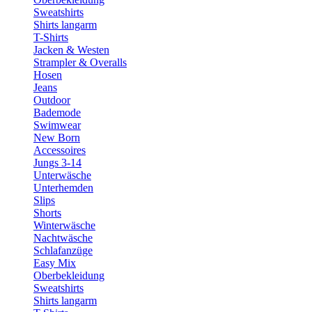
Sweatshirts
Shirts langarm
T-Shirts
Jacken & Westen
Strampler & Overalls
Hosen
Jeans
Outdoor
Bademode
Swimwear
New Born
Accessoires
Jungs 3-14
Unterwäsche
Unterhemden
Slips
Shorts
Winterwäsche
Nachtwäsche
Schlafanzüge
Easy Mix
Oberbekleidung
Sweatshirts
Shirts langarm