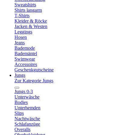
Sweatshirts
Shirts langarm
T-Shirts
Kleider & Röcke
Jacken & Westen
Leggings
Hosen
Jeans
Bademode
Bademäntel
Swimwear
Accessoires
Geschenkgutscheine
Jungs
Zur Kategorie Jungs
Jungs 0-3
Unterwäsche
Bodies
Unterhemden
Slips
Nachtwäsche
Schlafanzüge
Overalls
Oberbekleidung