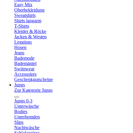
Easy Mix
Oberbekleidung
Sweatshirts
Shirts langarm
T-Shirts
Kleider & Röcke
Jacken & Westen
Leggings
Hosen
Jeans
Bademode
Bademäntel
Swimwear
Accessoires
Geschenkgutscheine
Jungs
Zur Kategorie Jungs
Jungs 0-3
Unterwäsche
Bodies
Unterhemden
Slips
Nachtwäsche
Schlafanzüge