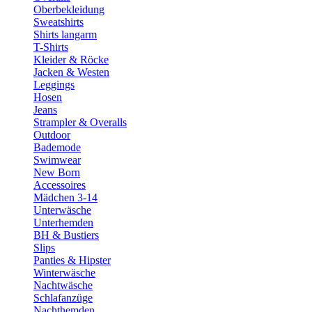
Oberbekleidung
Sweatshirts
Shirts langarm
T-Shirts
Kleider & Röcke
Jacken & Westen
Leggings
Hosen
Jeans
Strampler & Overalls
Outdoor
Bademode
Swimwear
New Born
Accessoires
Mädchen 3-14
Unterwäsche
Unterhemden
BH & Bustiers
Slips
Panties & Hipster
Winterwäsche
Nachtwäsche
Schlafanzüge
Nachthemden