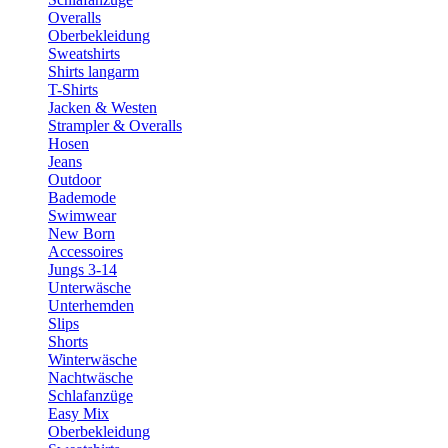
Overalls
Oberbekleidung
Sweatshirts
Shirts langarm
T-Shirts
Jacken & Westen
Strampler & Overalls
Hosen
Jeans
Outdoor
Bademode
Swimwear
New Born
Accessoires
Jungs 3-14
Unterwäsche
Unterhemden
Slips
Shorts
Winterwäsche
Nachtwäsche
Schlafanzüge
Easy Mix
Oberbekleidung