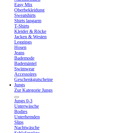
Easy Mix
Oberbekleidung
Sweatshirts
Shirts langarm
T-Shirts
Kleider & Röcke
Jacken & Westen
Leggings
Hosen
Jeans
Bademode
Bademäntel
Swimwear
Accessoires
Geschenkgutscheine
Jungs
Zur Kategorie Jungs
Jungs 0-3
Unterwäsche
Bodies
Unterhemden
Slips
Nachtwäsche
Schlafanzüge