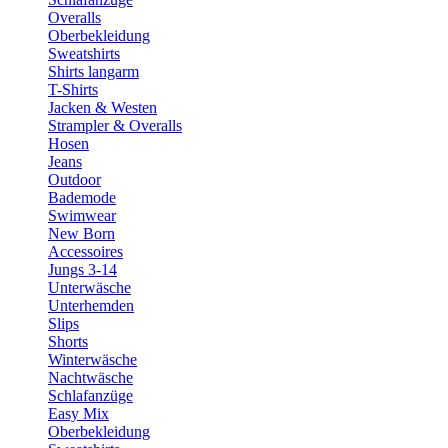
Overalls
Oberbekleidung
Sweatshirts
Shirts langarm
T-Shirts
Jacken & Westen
Strampler & Overalls
Hosen
Jeans
Outdoor
Bademode
Swimwear
New Born
Accessoires
Jungs 3-14
Unterwäsche
Unterhemden
Slips
Shorts
Winterwäsche
Nachtwäsche
Schlafanzüge
Easy Mix
Oberbekleidung