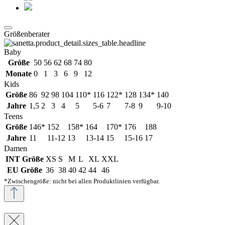
Größenberater
Baby
Größe
50
56
62
68
74
80
Monate
0
1
3
6
9
12
Kids
Größe
86
92
98
104
110*
116
122*
128
134*
140
Jahre
1,5
2
3
4
5
5-6
7
7-8
9
9-10
Teens
Größe
146*
152
158*
164
170*
176
188
Jahre
11
11-12
13
13-14
15
15-16
17
Damen
INT Größe
XS
S
M
L
XL
XXL
EU Größe
36
38
40
42
44
46
*Zwischengröße: nicht bei allen Produktlinien verfügbar.