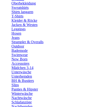
Oberbekleidung
Sweatshirts
Shirts langarm
T-Shirts
Kleider & Röcke
Jacken & Westen
Leggings
Hosen
Jeans
Strampler & Overalls
Outdoor
Bademode
Swimwear
New Born
Accessoires
Mädchen 3-14
Unterwäsche
Unterhemden
BH & Bustiers
Slips
Panties & Hipster
Winterwäsche
Nachtwäsche
Schlafanzüge
Nachthemden