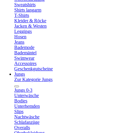
Sweatshirts
Shirts langarm
T-Shirts
Kleider & Röcke
Jacken & Westen
Leggings
Hosen
Jeans
Bademode
Bademäntel
Swimwear
Accessoires
Geschenkgutscheine
Jungs
Zur Kategorie Jungs
Jungs 0-3
Unterwäsche
Bodies
Unterhemden
Slips
Nachtwäsche
Schlafanzüge
Overalls
Oberbekleidung