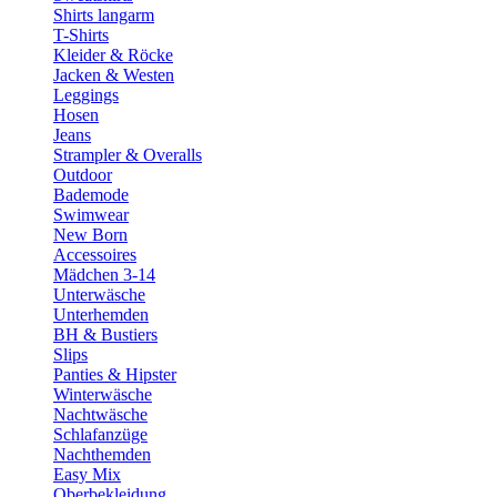
Shirts langarm
T-Shirts
Kleider & Röcke
Jacken & Westen
Leggings
Hosen
Jeans
Strampler & Overalls
Outdoor
Bademode
Swimwear
New Born
Accessoires
Mädchen 3-14
Unterwäsche
Unterhemden
BH & Bustiers
Slips
Panties & Hipster
Winterwäsche
Nachtwäsche
Schlafanzüge
Nachthemden
Easy Mix
Oberbekleidung