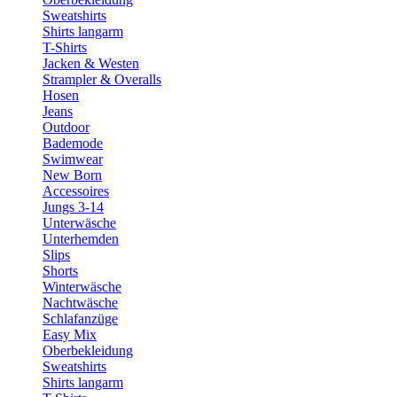
Sweatshirts
Shirts langarm
T-Shirts
Jacken & Westen
Strampler & Overalls
Hosen
Jeans
Outdoor
Bademode
Swimwear
New Born
Accessoires
Jungs 3-14
Unterwäsche
Unterhemden
Slips
Shorts
Winterwäsche
Nachtwäsche
Schlafanzüge
Easy Mix
Oberbekleidung
Sweatshirts
Shirts langarm