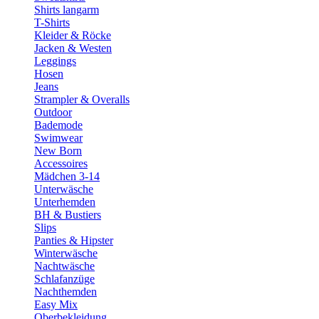
Shirts langarm
T-Shirts
Kleider & Röcke
Jacken & Westen
Leggings
Hosen
Jeans
Strampler & Overalls
Outdoor
Bademode
Swimwear
New Born
Accessoires
Mädchen 3-14
Unterwäsche
Unterhemden
BH & Bustiers
Slips
Panties & Hipster
Winterwäsche
Nachtwäsche
Schlafanzüge
Nachthemden
Easy Mix
Oberbekleidung