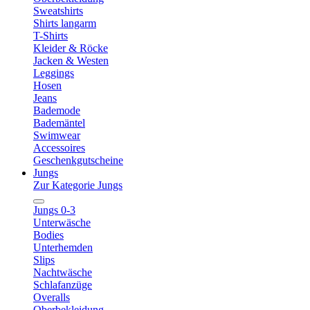
Sweatshirts
Shirts langarm
T-Shirts
Kleider & Röcke
Jacken & Westen
Leggings
Hosen
Jeans
Bademode
Bademäntel
Swimwear
Accessoires
Geschenkgutscheine
Jungs
Zur Kategorie Jungs
Jungs 0-3
Unterwäsche
Bodies
Unterhemden
Slips
Nachtwäsche
Schlafanzüge
Overalls
Oberbekleidung