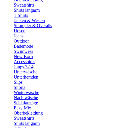
Sweatshirts
Shirts langarm
T-Shirts
Jacken & Westen
Strampler & Overalls
Hosen
Jeans
Outdoor
Bademode
Swimwear
New Born
Accessoires
Jungs 3-14
Unterwäsche
Unterhemden
Slips
Shorts
Winterwäsche
Nachtwäsche
Schlafanzüge
Easy Mix
Oberbekleidung
Sweatshirts
Shirts langarm