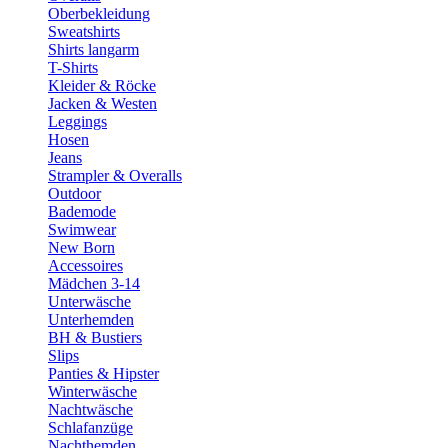
Oberbekleidung
Sweatshirts
Shirts langarm
T-Shirts
Kleider & Röcke
Jacken & Westen
Leggings
Hosen
Jeans
Strampler & Overalls
Outdoor
Bademode
Swimwear
New Born
Accessoires
Mädchen 3-14
Unterwäsche
Unterhemden
BH & Bustiers
Slips
Panties & Hipster
Winterwäsche
Nachtwäsche
Schlafanzüge
Nachthemden