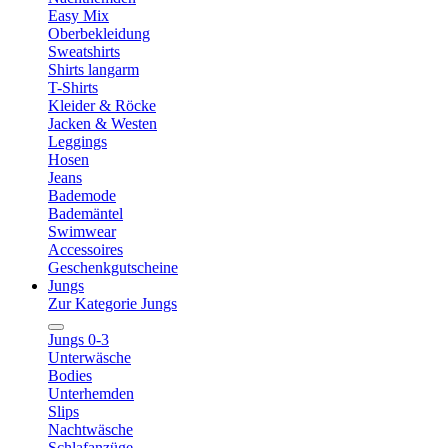
Easy Mix
Oberbekleidung
Sweatshirts
Shirts langarm
T-Shirts
Kleider & Röcke
Jacken & Westen
Leggings
Hosen
Jeans
Bademode
Bademäntel
Swimwear
Accessoires
Geschenkgutscheine
Jungs
Zur Kategorie Jungs
Jungs 0-3
Unterwäsche
Bodies
Unterhemden
Slips
Nachtwäsche
Schlafanzüge