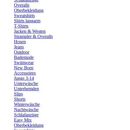
Overalls
Oberbekleidung
Sweatshirts
Shirts langarm
T-Shirts
Jacken & Westen
Strampler & Overalls
Hosen
Jeans
Outdoor
Bademode
Swimwear
New Born
Accessoires
Jungs 3-14
Unterwäsche
Unterhemden
Slips
Shorts
Winterwäsche
Nachtwäsche
Schlafanzüge
Easy Mix
Oberbekleidung