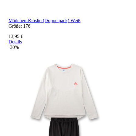
Mädchen-Rioslip (Doppelpack) Weiß
Größe:
176
13,95 €
Details
-30%