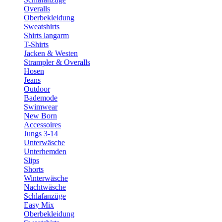
Overalls
Oberbekleidung
Sweatshirts
Shirts langarm
T-Shirts
Jacken & Westen
Strampler & Overalls
Hosen
Jeans
Outdoor
Bademode
Swimwear
New Born
Accessoires
Jungs 3-14
Unterwäsche
Unterhemden
Slips
Shorts
Winterwäsche
Nachtwäsche
Schlafanzüge
Easy Mix
Oberbekleidung