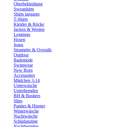
Oberbekleidung
Sweatshirts
Shirts langarm
T-Shirts
Kleider & Röcke
Jacken & Westen
Leggings
Hosen
Jeans
Strampler & Overalls
Outdoor
Bademode
Swimwear
New Born
Accessoires
Mädchen 3-14
Unterwäsche
Unterhemden
BH & Bustiers
Slips
Panties & Hipster
Winterwäsche
Nachtwäsche
Schlafanzüge
Nachthemden