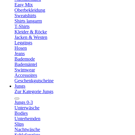
Easy Mix
Oberbekleidung
Sweatshirts
Shirts langarm
T-Shirts
Kleider & Röcke
Jacken & Westen
Leggings
Hosen
Jeans
Bademode
Bademäntel
Swimwear
Accessoires
Geschenkgutscheine
Jungs
Zur Kategorie Jungs
Jungs 0-3
Unterwäsche
Bodies
Unterhemden
Slips
Nachtwäsche
Schlafanzüge