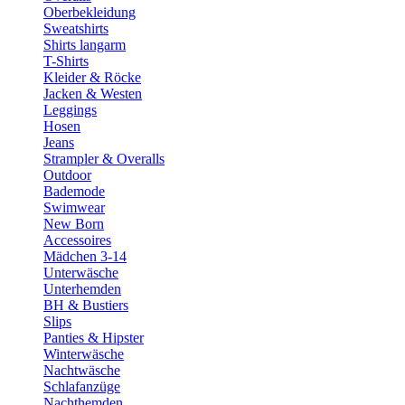
Oberbekleidung
Sweatshirts
Shirts langarm
T-Shirts
Kleider & Röcke
Jacken & Westen
Leggings
Hosen
Jeans
Strampler & Overalls
Outdoor
Bademode
Swimwear
New Born
Accessoires
Mädchen 3-14
Unterwäsche
Unterhemden
BH & Bustiers
Slips
Panties & Hipster
Winterwäsche
Nachtwäsche
Schlafanzüge
Nachthemden