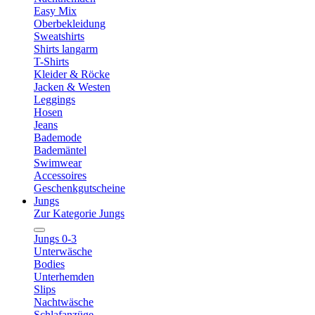
Easy Mix
Oberbekleidung
Sweatshirts
Shirts langarm
T-Shirts
Kleider & Röcke
Jacken & Westen
Leggings
Hosen
Jeans
Bademode
Bademäntel
Swimwear
Accessoires
Geschenkgutscheine
Jungs
Zur Kategorie Jungs
Jungs 0-3
Unterwäsche
Bodies
Unterhemden
Slips
Nachtwäsche
Schlafanzüge