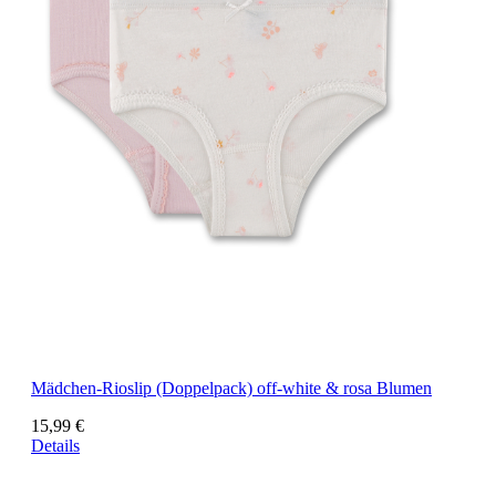
Mädchen-Rioslip (Doppelpack) off-white & rosa Blumen
15,99 €
Details