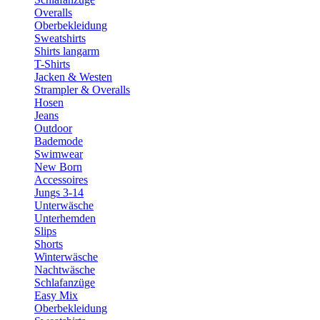
Overalls
Oberbekleidung
Sweatshirts
Shirts langarm
T-Shirts
Jacken & Westen
Strampler & Overalls
Hosen
Jeans
Outdoor
Bademode
Swimwear
New Born
Accessoires
Jungs 3-14
Unterwäsche
Unterhemden
Slips
Shorts
Winterwäsche
Nachtwäsche
Schlafanzüge
Easy Mix
Oberbekleidung