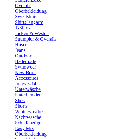
Overalls
Oberbekleidung
Sweatshirts
Shirts langarm
T-Shirts
Jacken & Westen
Strampler & Overalls
Hosen
Jeans
Outdoor
Bademode
Swimwear
New Born
Accessoires
Jungs 3-14
Unterwäsche
Unterhemden
Slips
Shorts
Winterwäsche
Nachtwäsche
Schlafanzüge
Easy Mix
Oberbekleidung