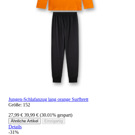
Jungen-Schlafanzug lang orange Surfbrett
Größe:
152
27,99 €
39,99 €
(30.01% gespart)
Ähnliche Artikel
Einzigartig
Details
-31%