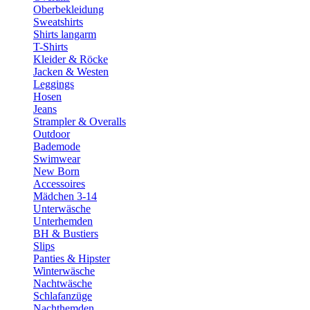
Oberbekleidung
Sweatshirts
Shirts langarm
T-Shirts
Kleider & Röcke
Jacken & Westen
Leggings
Hosen
Jeans
Strampler & Overalls
Outdoor
Bademode
Swimwear
New Born
Accessoires
Mädchen 3-14
Unterwäsche
Unterhemden
BH & Bustiers
Slips
Panties & Hipster
Winterwäsche
Nachtwäsche
Schlafanzüge
Nachthemden