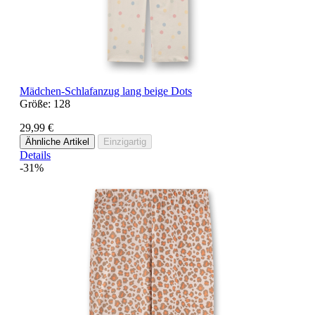
Mädchen-Schlafanzug lang beige Dots
Größe:
128
29,99 €
Ähnliche Artikel
Einzigartig
Details
-31%