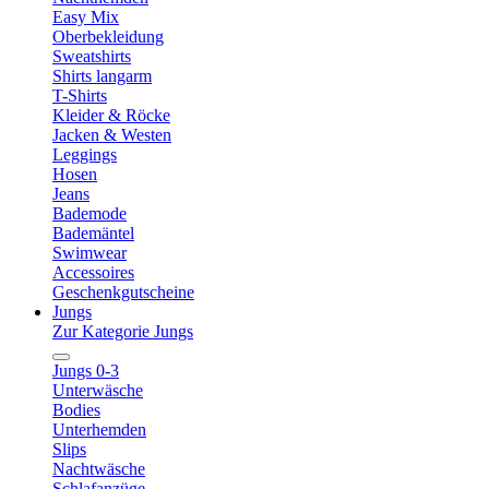
Easy Mix
Oberbekleidung
Sweatshirts
Shirts langarm
T-Shirts
Kleider & Röcke
Jacken & Westen
Leggings
Hosen
Jeans
Bademode
Bademäntel
Swimwear
Accessoires
Geschenkgutscheine
Jungs
Zur Kategorie Jungs
Jungs 0-3
Unterwäsche
Bodies
Unterhemden
Slips
Nachtwäsche
Schlafanzüge