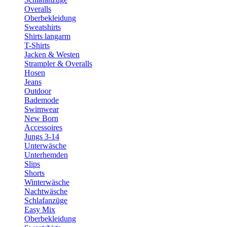
Overalls
Oberbekleidung
Sweatshirts
Shirts langarm
T-Shirts
Jacken & Westen
Strampler & Overalls
Hosen
Jeans
Outdoor
Bademode
Swimwear
New Born
Accessoires
Jungs 3-14
Unterwäsche
Unterhemden
Slips
Shorts
Winterwäsche
Nachtwäsche
Schlafanzüge
Easy Mix
Oberbekleidung