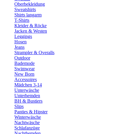
Oberbekleidung
Sweatshirts
Shirts langarm
T-Shirts
Kleider & Röcke
Jacken & Westen
Leggings
Hosen
Jeans
Strampler & Overalls
Outdoor
Bademode
Swimwear
New Born
Accessoires
Mädchen 3-14
Unterwäsche
Unterhemden
BH & Bustiers
Slips
Panties & Hipster
Winterwäsche
Nachtwäsche
Schlafanzüge
Nachthemden