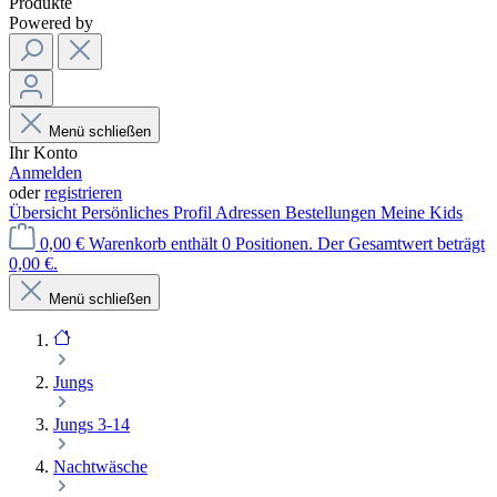
Produkte
Powered by
Menü schließen
Ihr Konto
Anmelden
oder
registrieren
Übersicht
Persönliches Profil
Adressen
Bestellungen
Meine Kids
0,00 €
Warenkorb enthält 0 Positionen. Der Gesamtwert beträgt
0,00 €.
Menü schließen
Jungs
Jungs 3-14
Nachtwäsche