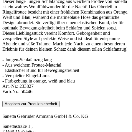
Dieser lange Jungen-Schlafanzug aus weichem Frottee von Sanetta
ist ein wahres Wohlfühlwunder für die Nacht! Das Oberteil in
Ringelfrottee besticht mit einer fröhlichen Kombination aus Orange,
Weiß und Blau, während die marineblaue Hose das gemütliche
Design abrundet. Sie verfügt über einen elastischen Bund, der für
optimale Bewegungsfreiheit beim Schlafen und Spielen sorgt.
Dieses Lieblingsstück vereint Komfort, Geborgenheit und
verspielten Style auf perfekte Weise und ist ideal für entspannte
Abende und süße Träume. Mach jede Nacht zu einem besonderen
Erlebnis für deinen kleinen Schatz dank diesem tollen Schlafanzug!
- Jungen-Schlafanzug lang
- Aus weichem Frottee-Material
- Elastischer Bund für Bewegungsfreiheit
- Verspielter Ringel-Look
- Farbgebung in orange, weiß und blau
Art.-Nr.:
233827
Farb-Nr.:
50446
Angaben zur Produktsicherheit
Sanetta Gebrüder Ammann GmbH & Co. KG
Sanettastraße 1 ,
72469 Meßstetten