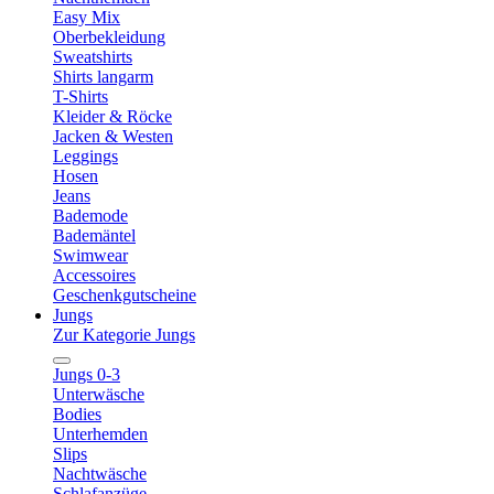
Easy Mix
Oberbekleidung
Sweatshirts
Shirts langarm
T-Shirts
Kleider & Röcke
Jacken & Westen
Leggings
Hosen
Jeans
Bademode
Bademäntel
Swimwear
Accessoires
Geschenkgutscheine
Jungs
Zur Kategorie Jungs
Jungs 0-3
Unterwäsche
Bodies
Unterhemden
Slips
Nachtwäsche
Schlafanzüge