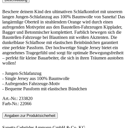
Beschere deinem Kind den ultimativen Schlafkomfort mit unserem
langen Jungen-Schlafanzug aus 100% Baumwolle von Sanetta! Das
langärmlige Oberteil in strahlendem Orange wird durch einen
aufregenden Motivprint aus den Baustellen-Fahrzeugen Kipplader,
Bagger und Betonmischer komplettiert. Farblich bewegen sich die
Baustellen-Fahrzeuge bei Blautönen mit weißen Akztenten. Die
dunkelblaue Schlafhose mit elastischen Beinbündchen garantiert
eine perfekte Passform. Der hochwertige Single Jersey bietet ein
angenehmes Tragegefühl und sorgt für optimale Bewegungsfreiheit
– perfekt für kleine Bauarbeiter, die sich in ihren Träumen austoben
wollen!
- Jungen-Schlafanzug
- Single Jersey aus 100% Baumwolle
- Aufregendes Fahrzeuge-Motiv
- Bequeme Passform mit elastischen Bündchen
Art.-Nr.:
233820
Farb-Nr.:
22066
Angaben zur Produktsicherheit
Sanetta Gebrüder Ammann GmbH & Co. KG