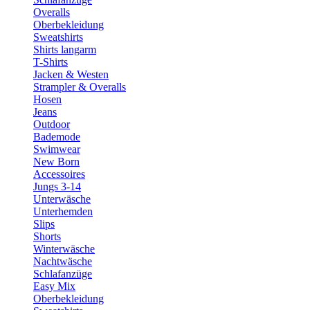
Overalls
Oberbekleidung
Sweatshirts
Shirts langarm
T-Shirts
Jacken & Westen
Strampler & Overalls
Hosen
Jeans
Outdoor
Bademode
Swimwear
New Born
Accessoires
Jungs 3-14
Unterwäsche
Unterhemden
Slips
Shorts
Winterwäsche
Nachtwäsche
Schlafanzüge
Easy Mix
Oberbekleidung