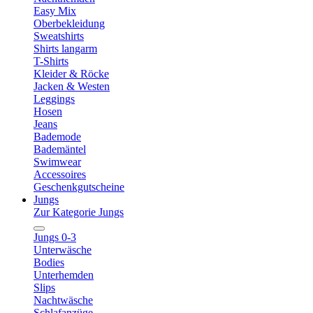
Easy Mix
Oberbekleidung
Sweatshirts
Shirts langarm
T-Shirts
Kleider & Röcke
Jacken & Westen
Leggings
Hosen
Jeans
Bademode
Bademäntel
Swimwear
Accessoires
Geschenkgutscheine
Jungs
Zur Kategorie Jungs
Jungs 0-3
Unterwäsche
Bodies
Unterhemden
Slips
Nachtwäsche
Schlafanzüge