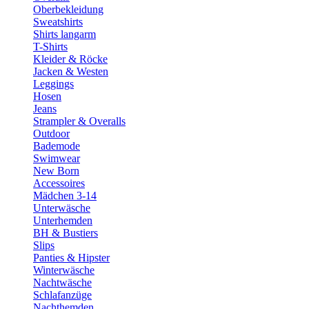
Oberbekleidung
Sweatshirts
Shirts langarm
T-Shirts
Kleider & Röcke
Jacken & Westen
Leggings
Hosen
Jeans
Strampler & Overalls
Outdoor
Bademode
Swimwear
New Born
Accessoires
Mädchen 3-14
Unterwäsche
Unterhemden
BH & Bustiers
Slips
Panties & Hipster
Winterwäsche
Nachtwäsche
Schlafanzüge
Nachthemden