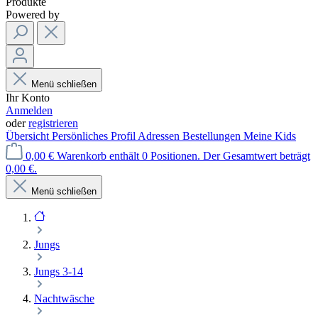
Produkte
Powered by
Menü schließen
Ihr Konto
Anmelden
oder
registrieren
Übersicht
Persönliches Profil
Adressen
Bestellungen
Meine Kids
0,00 €
Warenkorb enthält 0 Positionen. Der Gesamtwert beträgt
0,00 €.
Menü schließen
Jungs
Jungs 3-14
Nachtwäsche