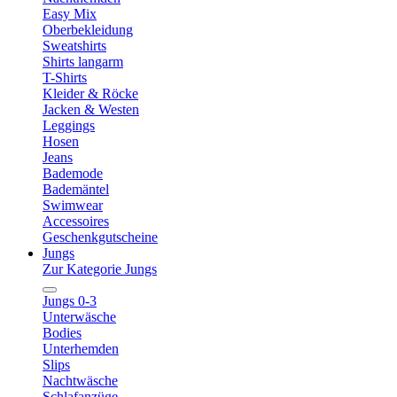
Easy Mix
Oberbekleidung
Sweatshirts
Shirts langarm
T-Shirts
Kleider & Röcke
Jacken & Westen
Leggings
Hosen
Jeans
Bademode
Bademäntel
Swimwear
Accessoires
Geschenkgutscheine
Jungs
Zur Kategorie Jungs
Jungs 0-3
Unterwäsche
Bodies
Unterhemden
Slips
Nachtwäsche
Schlafanzüge