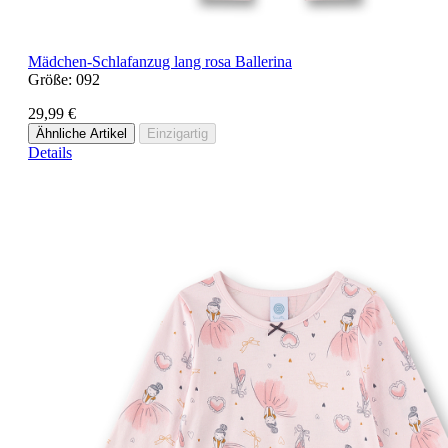
Mädchen-Schlafanzug lang rosa Ballerina
Größe:
092
29,99 €
Ähnliche Artikel
Einzigartig
Details