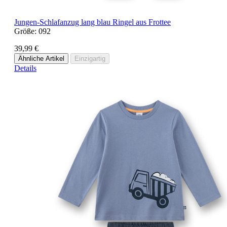
Jungen-Schlafanzug lang blau Ringel aus Frottee
Größe:
092
39,99 €
Ähnliche Artikel
Einzigartig
Details