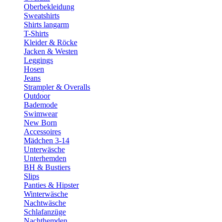
Oberbekleidung
Sweatshirts
Shirts langarm
T-Shirts
Kleider & Röcke
Jacken & Westen
Leggings
Hosen
Jeans
Strampler & Overalls
Outdoor
Bademode
Swimwear
New Born
Accessoires
Mädchen 3-14
Unterwäsche
Unterhemden
BH & Bustiers
Slips
Panties & Hipster
Winterwäsche
Nachtwäsche
Schlafanzüge
Nachthemden