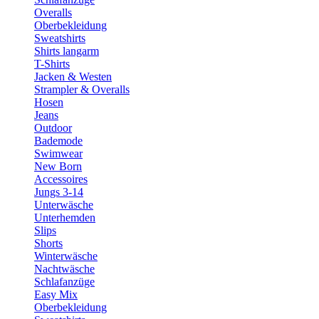
Overalls
Oberbekleidung
Sweatshirts
Shirts langarm
T-Shirts
Jacken & Westen
Strampler & Overalls
Hosen
Jeans
Outdoor
Bademode
Swimwear
New Born
Accessoires
Jungs 3-14
Unterwäsche
Unterhemden
Slips
Shorts
Winterwäsche
Nachtwäsche
Schlafanzüge
Easy Mix
Oberbekleidung