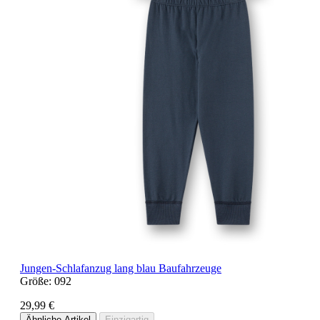
Jungen-Schlafanzug lang blau Baufahrzeuge
Größe:
092
29,99 €
Ähnliche Artikel
Einzigartig