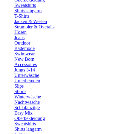
Sweatshirts
Shirts langarm
T-Shirts
Jacken & Westen
Strampler & Overalls
Hosen
Jeans
Outdoor
Bademode
Swimwear
New Born
Accessoires
Jungs 3-14
Unterwäsche
Unterhemden
Slips
Shorts
Winterwäsche
Nachtwäsche
Schlafanzüge
Easy Mix
Oberbekleidung
Sweatshirts
Shirts langarm