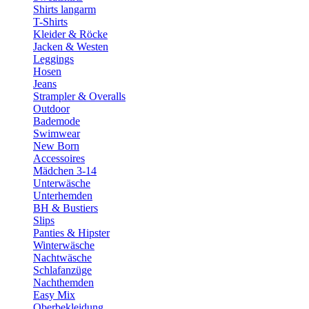
Shirts langarm
T-Shirts
Kleider & Röcke
Jacken & Westen
Leggings
Hosen
Jeans
Strampler & Overalls
Outdoor
Bademode
Swimwear
New Born
Accessoires
Mädchen 3-14
Unterwäsche
Unterhemden
BH & Bustiers
Slips
Panties & Hipster
Winterwäsche
Nachtwäsche
Schlafanzüge
Nachthemden
Easy Mix
Oberbekleidung