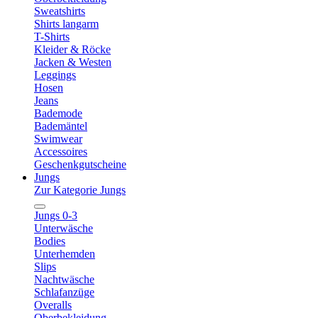
Sweatshirts
Shirts langarm
T-Shirts
Kleider & Röcke
Jacken & Westen
Leggings
Hosen
Jeans
Bademode
Bademäntel
Swimwear
Accessoires
Geschenkgutscheine
Jungs
Zur Kategorie Jungs
Jungs 0-3
Unterwäsche
Bodies
Unterhemden
Slips
Nachtwäsche
Schlafanzüge
Overalls
Oberbekleidung