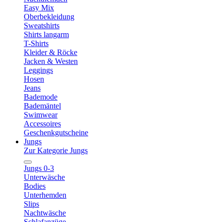
Easy Mix
Oberbekleidung
Sweatshirts
Shirts langarm
T-Shirts
Kleider & Röcke
Jacken & Westen
Leggings
Hosen
Jeans
Bademode
Bademäntel
Swimwear
Accessoires
Geschenkgutscheine
Jungs
Zur Kategorie Jungs
Jungs 0-3
Unterwäsche
Bodies
Unterhemden
Slips
Nachtwäsche
Schlafanzüge