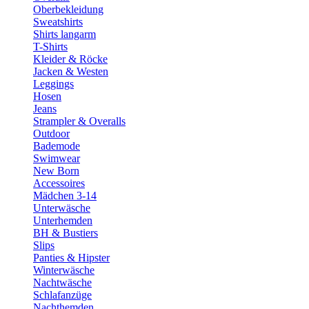
Oberbekleidung
Sweatshirts
Shirts langarm
T-Shirts
Kleider & Röcke
Jacken & Westen
Leggings
Hosen
Jeans
Strampler & Overalls
Outdoor
Bademode
Swimwear
New Born
Accessoires
Mädchen 3-14
Unterwäsche
Unterhemden
BH & Bustiers
Slips
Panties & Hipster
Winterwäsche
Nachtwäsche
Schlafanzüge
Nachthemden