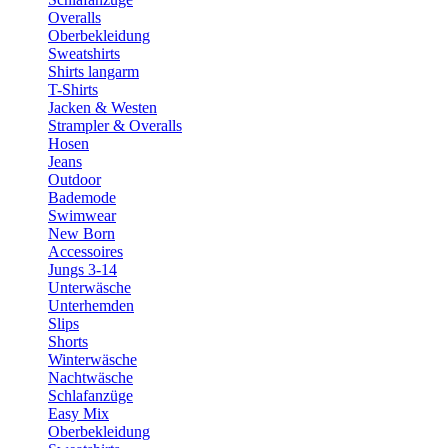
Overalls
Oberbekleidung
Sweatshirts
Shirts langarm
T-Shirts
Jacken & Westen
Strampler & Overalls
Hosen
Jeans
Outdoor
Bademode
Swimwear
New Born
Accessoires
Jungs 3-14
Unterwäsche
Unterhemden
Slips
Shorts
Winterwäsche
Nachtwäsche
Schlafanzüge
Easy Mix
Oberbekleidung