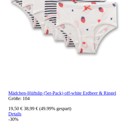
Mädchen-Hüftslip (5er-Pack) off-white Erdbeer & Ringel
Größe:
104
19,50 €
38,99 €
(49.99% gespart)
Details
-30%