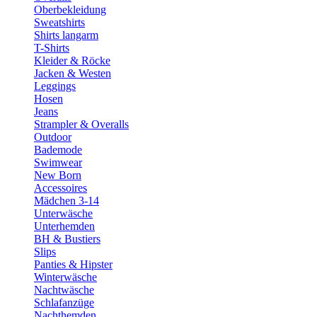
Oberbekleidung
Sweatshirts
Shirts langarm
T-Shirts
Kleider & Röcke
Jacken & Westen
Leggings
Hosen
Jeans
Strampler & Overalls
Outdoor
Bademode
Swimwear
New Born
Accessoires
Mädchen 3-14
Unterwäsche
Unterhemden
BH & Bustiers
Slips
Panties & Hipster
Winterwäsche
Nachtwäsche
Schlafanzüge
Nachthemden