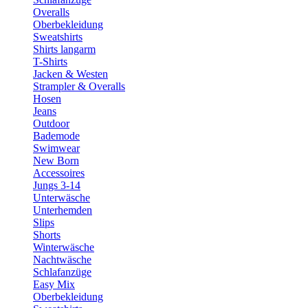
Overalls
Oberbekleidung
Sweatshirts
Shirts langarm
T-Shirts
Jacken & Westen
Strampler & Overalls
Hosen
Jeans
Outdoor
Bademode
Swimwear
New Born
Accessoires
Jungs 3-14
Unterwäsche
Unterhemden
Slips
Shorts
Winterwäsche
Nachtwäsche
Schlafanzüge
Easy Mix
Oberbekleidung