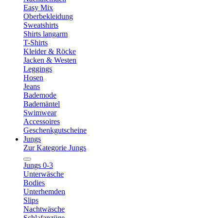
Easy Mix
Oberbekleidung
Sweatshirts
Shirts langarm
T-Shirts
Kleider & Röcke
Jacken & Westen
Leggings
Hosen
Jeans
Bademode
Bademäntel
Swimwear
Accessoires
Geschenkgutscheine
Jungs
Zur Kategorie Jungs
Jungs 0-3
Unterwäsche
Bodies
Unterhemden
Slips
Nachtwäsche
Schlafanzüge