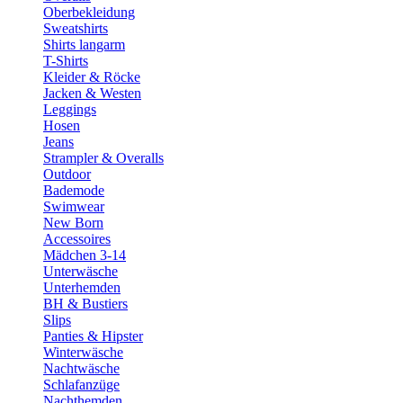
Oberbekleidung
Sweatshirts
Shirts langarm
T-Shirts
Kleider & Röcke
Jacken & Westen
Leggings
Hosen
Jeans
Strampler & Overalls
Outdoor
Bademode
Swimwear
New Born
Accessoires
Mädchen 3-14
Unterwäsche
Unterhemden
BH & Bustiers
Slips
Panties & Hipster
Winterwäsche
Nachtwäsche
Schlafanzüge
Nachthemden