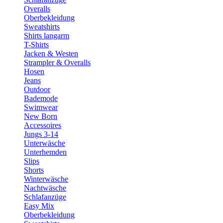
Overalls
Oberbekleidung
Sweatshirts
Shirts langarm
T-Shirts
Jacken & Westen
Strampler & Overalls
Hosen
Jeans
Outdoor
Bademode
Swimwear
New Born
Accessoires
Jungs 3-14
Unterwäsche
Unterhemden
Slips
Shorts
Winterwäsche
Nachtwäsche
Schlafanzüge
Easy Mix
Oberbekleidung