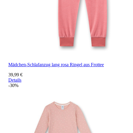
Mädchen-Schlafanzug lang rosa Ringel aus Frottee
39,99 €
Details
-30%