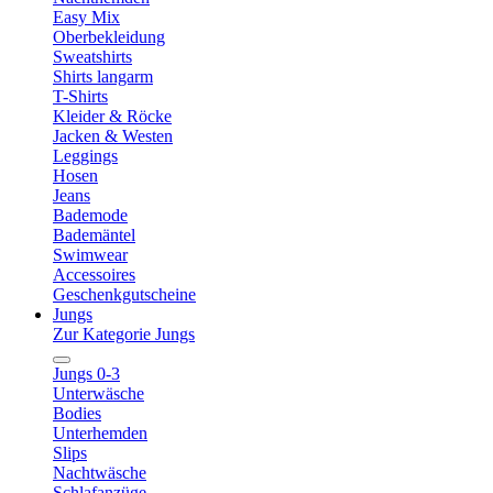
Easy Mix
Oberbekleidung
Sweatshirts
Shirts langarm
T-Shirts
Kleider & Röcke
Jacken & Westen
Leggings
Hosen
Jeans
Bademode
Bademäntel
Swimwear
Accessoires
Geschenkgutscheine
Jungs
Zur Kategorie Jungs
Jungs 0-3
Unterwäsche
Bodies
Unterhemden
Slips
Nachtwäsche
Schlafanzüge