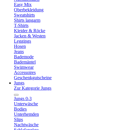
Easy Mix
Oberbekleidung
Sweatshirts
Shirts langarm
T-Shirts
Kleider & Röcke
Jacken & Westen
Leggings
Hosen
Jeans
Bademode
Bademäntel
Swimwear
Accessoires
Geschenkgutscheine
Jungs
Zur Kategorie Jungs
Jungs 0-3
Unterwäsche
Bodies
Unterhemden
Slips
Nachtwäsche
Schlafanzüge