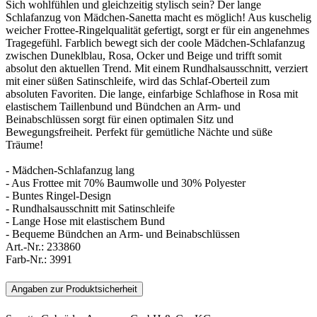
Sich wohlfühlen und gleichzeitig stylisch sein? Der lange
Schlafanzug von Mädchen-Sanetta macht es möglich! Aus kuschelig
weicher Frottee-Ringelqualität gefertigt, sorgt er für ein angenehmes
Tragegefühl. Farblich bewegt sich der coole Mädchen-Schlafanzug
zwischen Duneklblau, Rosa, Ocker und Beige und trifft somit
absolut den aktuellen Trend. Mit einem Rundhalsausschnitt, verziert
mit einer süßen Satinschleife, wird das Schlaf-Oberteil zum
absoluten Favoriten. Die lange, einfarbige Schlafhose in Rosa mit
elastischem Taillenbund und Bündchen an Arm- und
Beinabschlüssen sorgt für einen optimalen Sitz und
Bewegungsfreiheit. Perfekt für gemütliche Nächte und süße
Träume!
- Mädchen-Schlafanzug lang
- Aus Frottee mit 70% Baumwolle und 30% Polyester
- Buntes Ringel-Design
- Rundhalsausschnitt mit Satinschleife
- Lange Hose mit elastischem Bund
- Bequeme Bündchen an Arm- und Beinabschlüssen
Art.-Nr.:
233860
Farb-Nr.:
3991
Angaben zur Produktsicherheit