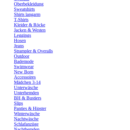
Oberbekleidung
Sweatshirts
Shirts langarm
T-Shirts
Kleider & Röcke
Jacken & Westen
Leggings
Hosen
Jeans
Strampler & Overalls
Outdoor
Bademode
Swimwear
New Born
Accessoires
Mädchen 3-14
Unterwäsche
Unterhemden
BH & Bustiers
Slips
Panties & Hipster
Winterwäsche
Nachtwäsche
Schlafanzüge
Nachthemden