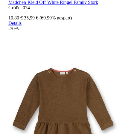
Mädchen-Kleid Off-White Ringel Family Stork
Größe:
074
10,80 €
35,99 €
(69.99% gespart)
Details
-70%