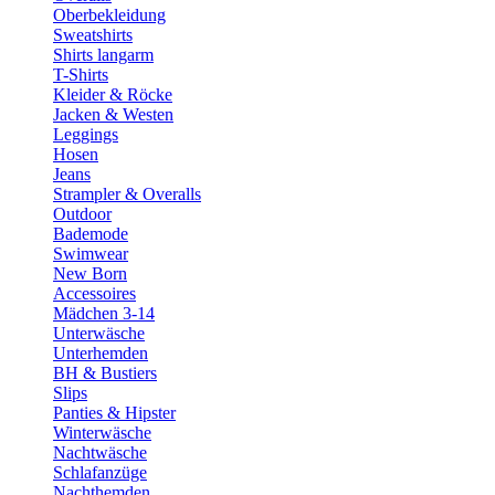
Oberbekleidung
Sweatshirts
Shirts langarm
T-Shirts
Kleider & Röcke
Jacken & Westen
Leggings
Hosen
Jeans
Strampler & Overalls
Outdoor
Bademode
Swimwear
New Born
Accessoires
Mädchen 3-14
Unterwäsche
Unterhemden
BH & Bustiers
Slips
Panties & Hipster
Winterwäsche
Nachtwäsche
Schlafanzüge
Nachthemden