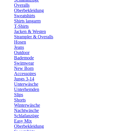
Overalls
Oberbekleidung
Sweatshirts
Shirts langarm
T-Shirts
Jacken & Westen
Strampler & Overalls
Hosen
Jeans
Outdoor
Bademode
Swimwear
New Born
Accessoires
Jungs 3-14
Unterwäsche
Unterhemden
Slips
Shorts
Winterwäsche
Nachtwäsche
Schlafanzüge
Easy Mix
Oberbekleidung