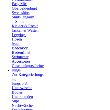
Easy Mix
Oberbekleidung
Sweatshirts
Shirts langarm
T-Shirts
Kleider & Röcke
Jacken & Westen
Leggings
Hosen
Jeans
Bademode
Bademäntel
Swimwear
Accessoires
Geschenkgutscheine
Jungs
Zur Kategorie Jungs
Jungs 0-3
Unterwäsche
Bodies
Unterhemden
Slips
Nachtwäsche
Schlafanzüge