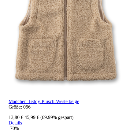
Mädchen Teddy-Plüsch-Weste beige
Größe:
056
13,80 €
45,99 €
(69.99% gespart)
Details
-70%