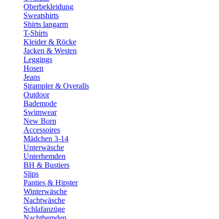
Oberbekleidung
Sweatshirts
Shirts langarm
T-Shirts
Kleider & Röcke
Jacken & Westen
Leggings
Hosen
Jeans
Strampler & Overalls
Outdoor
Bademode
Swimwear
New Born
Accessoires
Mädchen 3-14
Unterwäsche
Unterhemden
BH & Bustiers
Slips
Panties & Hipster
Winterwäsche
Nachtwäsche
Schlafanzüge
Nachthemden