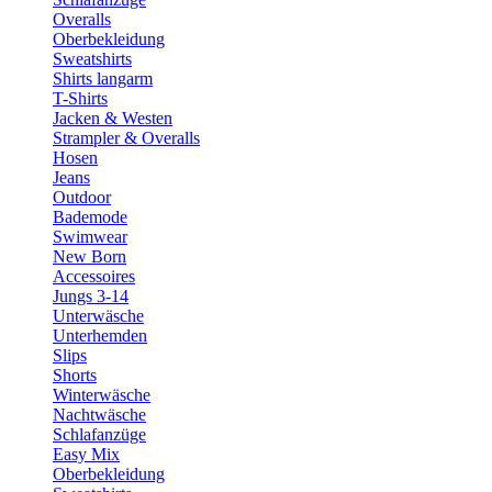
Overalls
Oberbekleidung
Sweatshirts
Shirts langarm
T-Shirts
Jacken & Westen
Strampler & Overalls
Hosen
Jeans
Outdoor
Bademode
Swimwear
New Born
Accessoires
Jungs 3-14
Unterwäsche
Unterhemden
Slips
Shorts
Winterwäsche
Nachtwäsche
Schlafanzüge
Easy Mix
Oberbekleidung