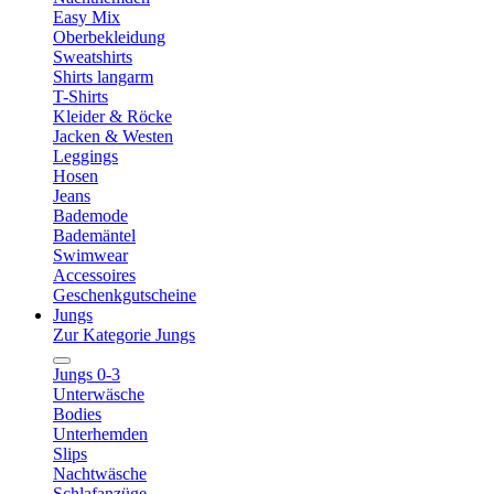
Easy Mix
Oberbekleidung
Sweatshirts
Shirts langarm
T-Shirts
Kleider & Röcke
Jacken & Westen
Leggings
Hosen
Jeans
Bademode
Bademäntel
Swimwear
Accessoires
Geschenkgutscheine
Jungs
Zur Kategorie Jungs
Jungs 0-3
Unterwäsche
Bodies
Unterhemden
Slips
Nachtwäsche
Schlafanzüge