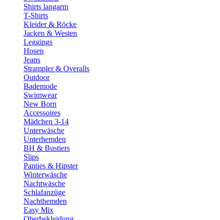
Shirts langarm
T-Shirts
Kleider & Röcke
Jacken & Westen
Leggings
Hosen
Jeans
Strampler & Overalls
Outdoor
Bademode
Swimwear
New Born
Accessoires
Mädchen 3-14
Unterwäsche
Unterhemden
BH & Bustiers
Slips
Panties & Hipster
Winterwäsche
Nachtwäsche
Schlafanzüge
Nachthemden
Easy Mix
Oberbekleidung