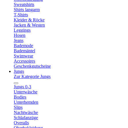
Sweatshirts
Shirts langarm
T-Shirts
Kleider & Röcke
Jacken & Westen
Leggings
Hosen
Jeans
Bademode
Bademäntel
Swimwear
Accessoires
Geschenkgutscheine
Jungs
Zur Kategorie Jungs
Jungs 0-3
Unterwäsche
Bodies
Unterhemden
Slips
Nachtwäsche
Schlafanzüge
Overalls
Oberbekleidung