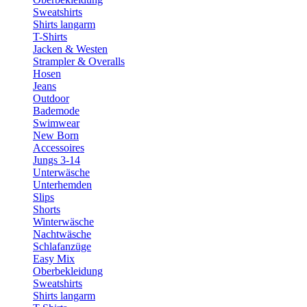
Sweatshirts
Shirts langarm
T-Shirts
Jacken & Westen
Strampler & Overalls
Hosen
Jeans
Outdoor
Bademode
Swimwear
New Born
Accessoires
Jungs 3-14
Unterwäsche
Unterhemden
Slips
Shorts
Winterwäsche
Nachtwäsche
Schlafanzüge
Easy Mix
Oberbekleidung
Sweatshirts
Shirts langarm