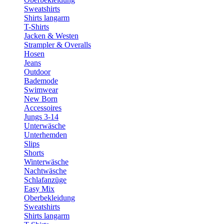
Sweatshirts
Shirts langarm
T-Shirts
Jacken & Westen
Strampler & Overalls
Hosen
Jeans
Outdoor
Bademode
Swimwear
New Born
Accessoires
Jungs 3-14
Unterwäsche
Unterhemden
Slips
Shorts
Winterwäsche
Nachtwäsche
Schlafanzüge
Easy Mix
Oberbekleidung
Sweatshirts
Shirts langarm