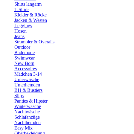
Shirts langarm
T-Shirts
Kleider & Röcke
Jacken & Westen
Leggings
Hosen
Jeans
Strampler & Overalls
Outdoor
Bademode
Swimwear
New Born
Accessoires
Mädchen 3-14
Unterwäsche
Unterhemden
BH & Bustiers
Slips
Panties & Hipster
Winterwäsche
Nachtwäsche
Schlafanzüge
Nachthemden
Easy Mix
Oberbekleidung