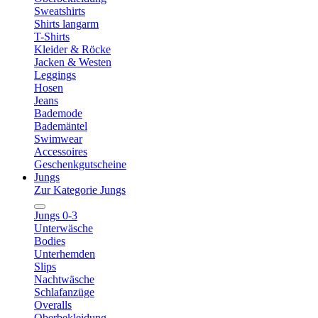
Sweatshirts
Shirts langarm
T-Shirts
Kleider & Röcke
Jacken & Westen
Leggings
Hosen
Jeans
Bademode
Bademäntel
Swimwear
Accessoires
Geschenkgutscheine
Jungs
Zur Kategorie Jungs
Jungs 0-3
Unterwäsche
Bodies
Unterhemden
Slips
Nachtwäsche
Schlafanzüge
Overalls
Oberbekleidung