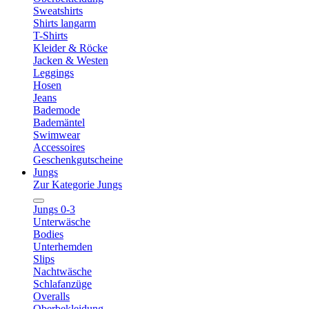
Sweatshirts
Shirts langarm
T-Shirts
Kleider & Röcke
Jacken & Westen
Leggings
Hosen
Jeans
Bademode
Bademäntel
Swimwear
Accessoires
Geschenkgutscheine
Jungs
Zur Kategorie Jungs
Jungs 0-3
Unterwäsche
Bodies
Unterhemden
Slips
Nachtwäsche
Schlafanzüge
Overalls
Oberbekleidung