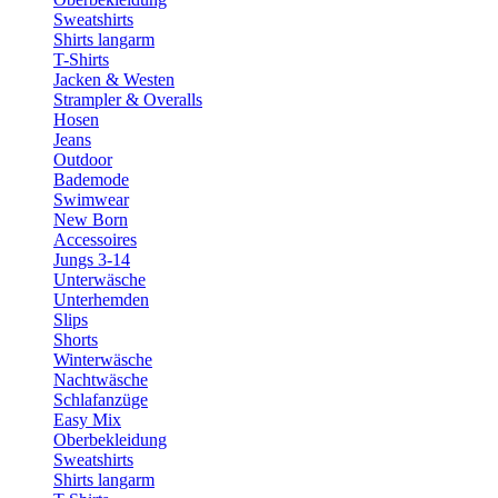
Sweatshirts
Shirts langarm
T-Shirts
Jacken & Westen
Strampler & Overalls
Hosen
Jeans
Outdoor
Bademode
Swimwear
New Born
Accessoires
Jungs 3-14
Unterwäsche
Unterhemden
Slips
Shorts
Winterwäsche
Nachtwäsche
Schlafanzüge
Easy Mix
Oberbekleidung
Sweatshirts
Shirts langarm