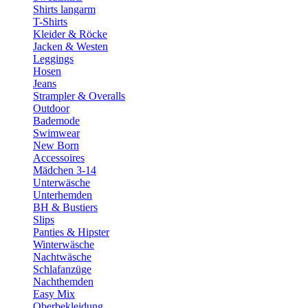
Shirts langarm
T-Shirts
Kleider & Röcke
Jacken & Westen
Leggings
Hosen
Jeans
Strampler & Overalls
Outdoor
Bademode
Swimwear
New Born
Accessoires
Mädchen 3-14
Unterwäsche
Unterhemden
BH & Bustiers
Slips
Panties & Hipster
Winterwäsche
Nachtwäsche
Schlafanzüge
Nachthemden
Easy Mix
Oberbekleidung