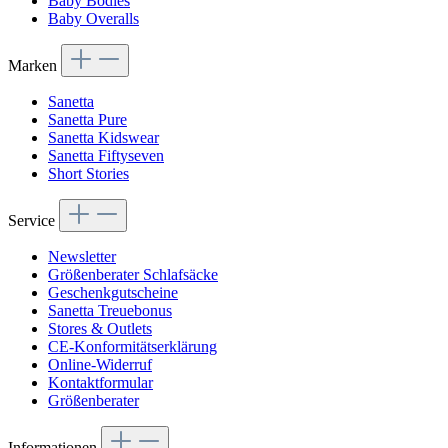
Baby Bodies
Baby Overalls
Marken
Sanetta
Sanetta Pure
Sanetta Kidswear
Sanetta Fiftyseven
Short Stories
Service
Newsletter
Größenberater Schlafsäcke
Geschenkgutscheine
Sanetta Treuebonus
Stores & Outlets
CE-Konformitätserklärung
Online-Widerruf
Kontaktformular
Größenberater
Informationen