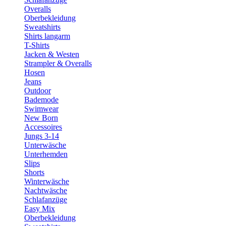
Overalls
Oberbekleidung
Sweatshirts
Shirts langarm
T-Shirts
Jacken & Westen
Strampler & Overalls
Hosen
Jeans
Outdoor
Bademode
Swimwear
New Born
Accessoires
Jungs 3-14
Unterwäsche
Unterhemden
Slips
Shorts
Winterwäsche
Nachtwäsche
Schlafanzüge
Easy Mix
Oberbekleidung