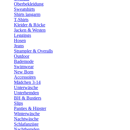
Oberbekleidung
Sweatshirts
Shirts langarm
T-Shirts
Kleider & Röcke
Jacken & Westen
Leggings
Hosen
Jeans
Strampler & Overalls
Outdoor
Bademode
Swimwear
New Born
Accessoires
Mädchen 3-14
Unterwäsche
Unterhemden
BH & Bustiers
Slips
Panties & Hipster
Winterwäsche
Nachtwäsche
Schlafanzüge
Nachthemden