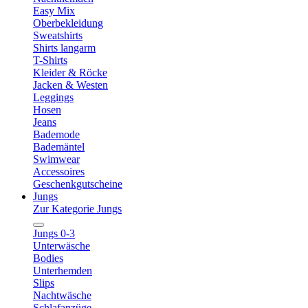
Easy Mix
Oberbekleidung
Sweatshirts
Shirts langarm
T-Shirts
Kleider & Röcke
Jacken & Westen
Leggings
Hosen
Jeans
Bademode
Bademäntel
Swimwear
Accessoires
Geschenkgutscheine
Jungs
Zur Kategorie Jungs
Jungs 0-3
Unterwäsche
Bodies
Unterhemden
Slips
Nachtwäsche
Schlafanzüge