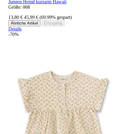
Jungen Hemd kurzarm Hawaii
Größe:
068
13,80 €
45,99 €
(69.99% gespart)
Ähnliche Artikel
Einzigartig
Details
-70%