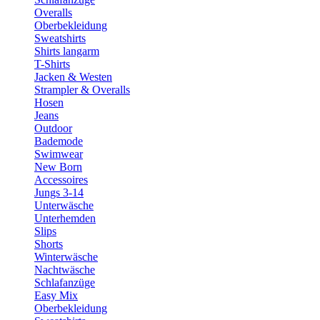
Overalls
Oberbekleidung
Sweatshirts
Shirts langarm
T-Shirts
Jacken & Westen
Strampler & Overalls
Hosen
Jeans
Outdoor
Bademode
Swimwear
New Born
Accessoires
Jungs 3-14
Unterwäsche
Unterhemden
Slips
Shorts
Winterwäsche
Nachtwäsche
Schlafanzüge
Easy Mix
Oberbekleidung