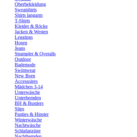
Oberbekleidung
Sweatshirts
Shirts langarm
T-Shirts
Kleider & Röcke
Jacken & Westen
Leggings
Hosen
Jeans
Strampler & Overalls
Outdoor
Bademode
Swimwear
New Born
Accessoires
Mädchen 3-14
Unterwäsche
Unterhemden
BH & Bustiers
Slips
Panties & Hipster
Winterwäsche
Nachtwäsche
Schlafanzüge
Nachthemden