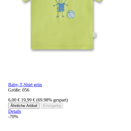
Baby-T-Shirt grün
Größe:
056
6,00 €
19,99 €
(69.98% gespart)
Ähnliche Artikel
Einzigartig
Details
-70%