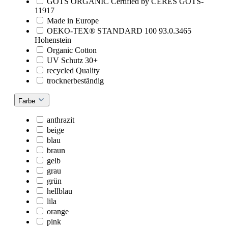
GOTS ORGANIC Certified by CERES GOTS-
11917
Made in Europe
OEKO-TEX® STANDARD 100 93.0.3465
Hohenstein
Organic Cotton
UV Schutz 30+
recycled Quality
trocknerbeständig
Farbe
anthrazit
beige
blau
braun
gelb
grau
grün
hellblau
lila
orange
pink