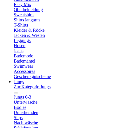
Easy Mix
Oberbekleidung
Sweatshirts
Shirts langarm
T-Shirts
Kleider & Röcke
Jacken & Westen
Leggings
Hosen
Jeans
Bademode
Bademäntel
Swimwear
Accessoires
Geschenkgutscheine
Jungs
Zur Kategorie Jungs
Jungs 0-3
Unterwäsche
Bodies
Unterhemden
Slips
Nachtwäsche
Schlafanzüge