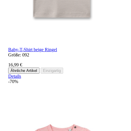
Baby-T-Shirt beige Ringel
Größe:
092
16,99 €
Ähnliche Artikel
Einzigartig
Details
-70%