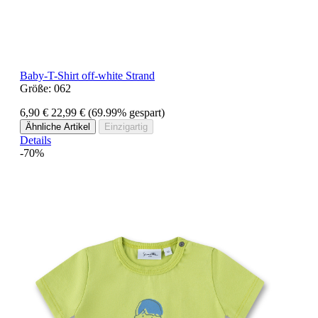
Baby-T-Shirt off-white Strand
Größe:
062
6,90 €
22,99 €
(69.99% gespart)
Ähnliche Artikel
Einzigartig
Details
-70%