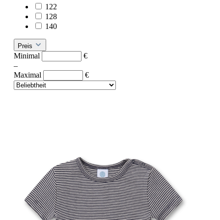
122
128
140
Preis
Minimal
€
–
Maximal
€