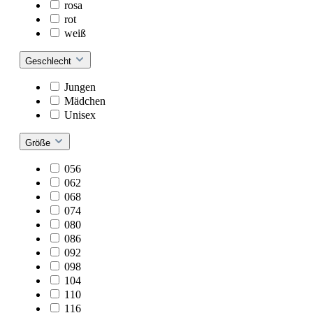
rosa
rot
weiß
Geschlecht
Jungen
Mädchen
Unisex
Größe
056
062
068
074
080
086
092
098
104
110
116