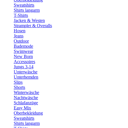
Sweatshirts
Shirts langarm
T-Shirts
Jacken & Westen
Strampler & Overalls
Hosen
Jeans
Outdoor
Bademode
Swimwear
New Born
Accessoires
Jungs 3-14
Unterwäsche
Unterhemden
Slips
Shorts
Winterwäsche
Nachtwäsche
Schlafanzüge
Easy Mix
Oberbekleidung
Sweatshirts
Shirts langarm