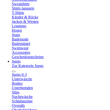
Sweatshirts
Shirts langarm
T-Shirts
Kleider & Röcke
Jacken & Westen
Leggings
Hosen
Jeans
Bademode
Bademäntel
Swimwear
Accessoires
Geschenkgutscheine
Jungs
Zur Kategorie Jungs
Jungs 0-3
Unterwäsche
Bodies
Unterhemden
Slips
Nachtwäsche
Schlafanzüge
Overalls
Oberbekleidung