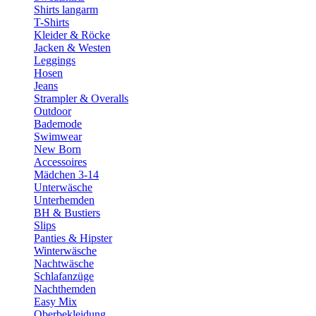
Shirts langarm
T-Shirts
Kleider & Röcke
Jacken & Westen
Leggings
Hosen
Jeans
Strampler & Overalls
Outdoor
Bademode
Swimwear
New Born
Accessoires
Mädchen 3-14
Unterwäsche
Unterhemden
BH & Bustiers
Slips
Panties & Hipster
Winterwäsche
Nachtwäsche
Schlafanzüge
Nachthemden
Easy Mix
Oberbekleidung