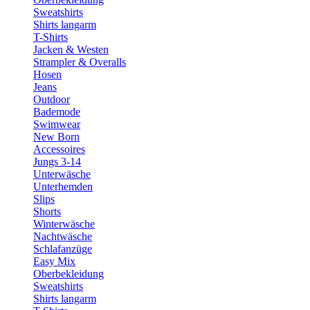
Sweatshirts
Shirts langarm
T-Shirts
Jacken & Westen
Strampler & Overalls
Hosen
Jeans
Outdoor
Bademode
Swimwear
New Born
Accessoires
Jungs 3-14
Unterwäsche
Unterhemden
Slips
Shorts
Winterwäsche
Nachtwäsche
Schlafanzüge
Easy Mix
Oberbekleidung
Sweatshirts
Shirts langarm