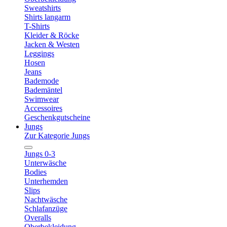
Sweatshirts
Shirts langarm
T-Shirts
Kleider & Röcke
Jacken & Westen
Leggings
Hosen
Jeans
Bademode
Bademäntel
Swimwear
Accessoires
Geschenkgutscheine
Jungs
Zur Kategorie Jungs
Jungs 0-3
Unterwäsche
Bodies
Unterhemden
Slips
Nachtwäsche
Schlafanzüge
Overalls
Oberbekleidung