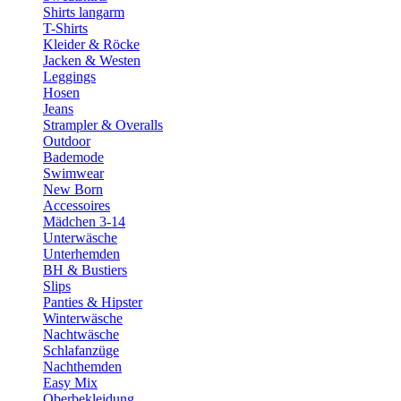
Shirts langarm
T-Shirts
Kleider & Röcke
Jacken & Westen
Leggings
Hosen
Jeans
Strampler & Overalls
Outdoor
Bademode
Swimwear
New Born
Accessoires
Mädchen 3-14
Unterwäsche
Unterhemden
BH & Bustiers
Slips
Panties & Hipster
Winterwäsche
Nachtwäsche
Schlafanzüge
Nachthemden
Easy Mix
Oberbekleidung