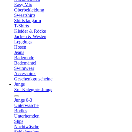
Easy Mix
Oberbekleidung
Sweatshirts
Shirts langarm
T-Shirts
Kleider & Röcke
Jacken & Westen
Leggings
Hosen
Jeans
Bademode
Bademäntel
Swimwear
Accessoires
Geschenkgutscheine
Jungs
Zur Kategorie Jungs
Jungs 0-3
Unterwäsche
Bodies
Unterhemden
Slips
Nachtwäsche
Schlafanzüge