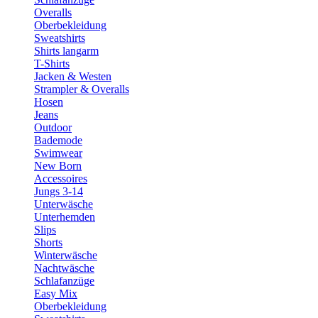
Overalls
Oberbekleidung
Sweatshirts
Shirts langarm
T-Shirts
Jacken & Westen
Strampler & Overalls
Hosen
Jeans
Outdoor
Bademode
Swimwear
New Born
Accessoires
Jungs 3-14
Unterwäsche
Unterhemden
Slips
Shorts
Winterwäsche
Nachtwäsche
Schlafanzüge
Easy Mix
Oberbekleidung