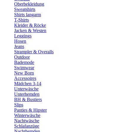
Oberbekleidung
Sweatshirts
Shirts langarm
T-Shirts
Kleider & Röcke
Jacken & Westen
Leggings
Hosen
Jeans
Strampler & Overalls
Outdoor
Bademode
Swimwear
New Born
Accessoires
Mädchen 3-14
Unterwäsche
Unterhemden
BH & Bustiers
Slips
Panties & Hipster
Winterwäsche
Nachtwäsche
Schlafanzüge
Nachthemden