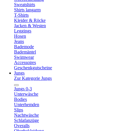
Sweatshirts
Shirts langarm
T-Shirts
Kleider & Röcke
Jacken & Westen
Leggings
Hosen
Jeans
Bademode
Bademäntel
Swimwear
Accessoires
Geschenkgutscheine
Jungs
Zur Kategorie Jungs
Jungs 0-3
Unterwäsche
Bodies
Unterhemden
Slips
Nachtwäsche
Schlafanzüge
Overalls
Oberbekleidung