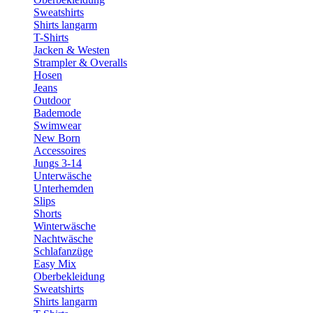
Sweatshirts
Shirts langarm
T-Shirts
Jacken & Westen
Strampler & Overalls
Hosen
Jeans
Outdoor
Bademode
Swimwear
New Born
Accessoires
Jungs 3-14
Unterwäsche
Unterhemden
Slips
Shorts
Winterwäsche
Nachtwäsche
Schlafanzüge
Easy Mix
Oberbekleidung
Sweatshirts
Shirts langarm