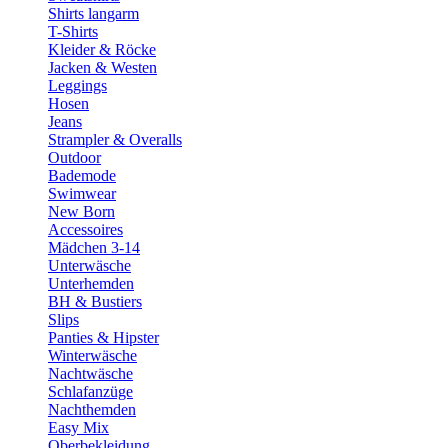
Shirts langarm
T-Shirts
Kleider & Röcke
Jacken & Westen
Leggings
Hosen
Jeans
Strampler & Overalls
Outdoor
Bademode
Swimwear
New Born
Accessoires
Mädchen 3-14
Unterwäsche
Unterhemden
BH & Bustiers
Slips
Panties & Hipster
Winterwäsche
Nachtwäsche
Schlafanzüge
Nachthemden
Easy Mix
Oberbekleidung