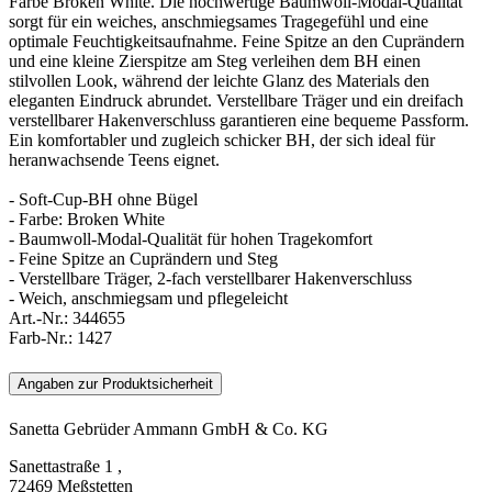
Farbe Broken White. Die hochwertige Baumwoll-Modal-Qualität
sorgt für ein weiches, anschmiegsames Tragegefühl und eine
optimale Feuchtigkeitsaufnahme. Feine Spitze an den Cuprändern
und eine kleine Zierspitze am Steg verleihen dem BH einen
stilvollen Look, während der leichte Glanz des Materials den
eleganten Eindruck abrundet. Verstellbare Träger und ein dreifach
verstellbarer Hakenverschluss garantieren eine bequeme Passform.
Ein komfortabler und zugleich schicker BH, der sich ideal für
heranwachsende Teens eignet.
- Soft-Cup-BH ohne Bügel
- Farbe: Broken White
- Baumwoll-Modal-Qualität für hohen Tragekomfort
- Feine Spitze an Cuprändern und Steg
- Verstellbare Träger, 2-fach verstellbarer Hakenverschluss
- Weich, anschmiegsam und pflegeleicht
Art.-Nr.:
344655
Farb-Nr.:
1427
Angaben zur Produktsicherheit
Sanetta Gebrüder Ammann GmbH & Co. KG
Sanettastraße 1 ,
72469 Meßstetten