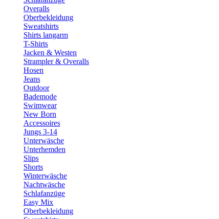
Overalls
Oberbekleidung
Sweatshirts
Shirts langarm
T-Shirts
Jacken & Westen
Strampler & Overalls
Hosen
Jeans
Outdoor
Bademode
Swimwear
New Born
Accessoires
Jungs 3-14
Unterwäsche
Unterhemden
Slips
Shorts
Winterwäsche
Nachtwäsche
Schlafanzüge
Easy Mix
Oberbekleidung