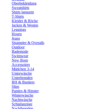
Oberbekleidung
Sweatshirts
Shirts langarm
T-Shirts
Kleider & Röcke
Jacken & Westen
Leggings
Hosen
Jeans
Strampler & Overalls
Outdoor
Bademode
Swimwear
New Born
Accessoires
Mädchen 3-14
Unterwäsche
Unterhemden
BH & Bustiers
Slips
Panties & Hipster
Winterwäsche
Nachtwäsche
Schlafanzüge
Nachthemden