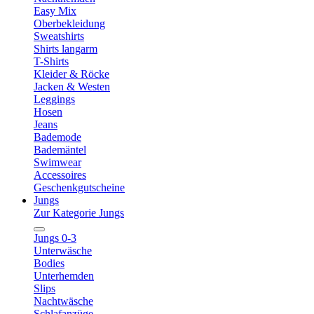
Easy Mix
Oberbekleidung
Sweatshirts
Shirts langarm
T-Shirts
Kleider & Röcke
Jacken & Westen
Leggings
Hosen
Jeans
Bademode
Bademäntel
Swimwear
Accessoires
Geschenkgutscheine
Jungs
Zur Kategorie Jungs
Jungs 0-3
Unterwäsche
Bodies
Unterhemden
Slips
Nachtwäsche
Schlafanzüge