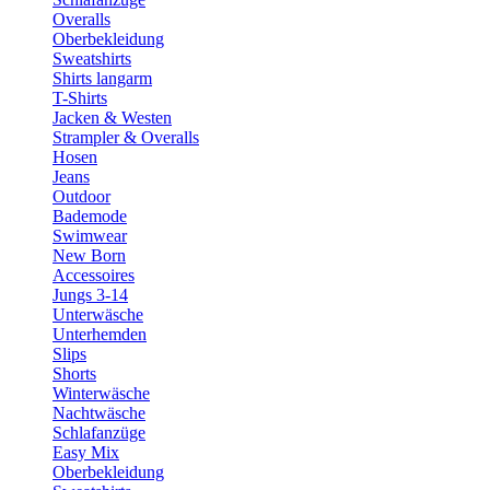
Overalls
Oberbekleidung
Sweatshirts
Shirts langarm
T-Shirts
Jacken & Westen
Strampler & Overalls
Hosen
Jeans
Outdoor
Bademode
Swimwear
New Born
Accessoires
Jungs 3-14
Unterwäsche
Unterhemden
Slips
Shorts
Winterwäsche
Nachtwäsche
Schlafanzüge
Easy Mix
Oberbekleidung