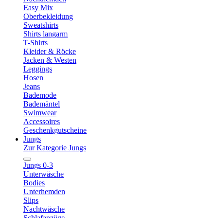
Easy Mix
Oberbekleidung
Sweatshirts
Shirts langarm
T-Shirts
Kleider & Röcke
Jacken & Westen
Leggings
Hosen
Jeans
Bademode
Bademäntel
Swimwear
Accessoires
Geschenkgutscheine
Jungs
Zur Kategorie Jungs
Jungs 0-3
Unterwäsche
Bodies
Unterhemden
Slips
Nachtwäsche
Schlafanzüge