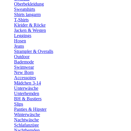
Oberbekleidung
Sweatshirts
Shirts langarm
T-Shirts
Kleider & Röcke
Jacken & Westen
Leggings
Hosen
Jeans
Strampler & Overalls
Outdoor
Bademode
Swimwear
New Born
Accessoires
Mädchen 3-14
Unterwäsche
Unterhemden
BH & Bustiers
Slips
Panties & Hipster
Winterwäsche
Nachtwäsche
Schlafanzüge
Nachthemden