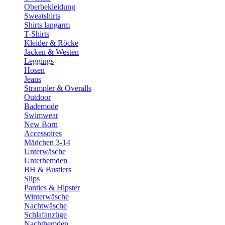
Oberbekleidung
Sweatshirts
Shirts langarm
T-Shirts
Kleider & Röcke
Jacken & Westen
Leggings
Hosen
Jeans
Strampler & Overalls
Outdoor
Bademode
Swimwear
New Born
Accessoires
Mädchen 3-14
Unterwäsche
Unterhemden
BH & Bustiers
Slips
Panties & Hipster
Winterwäsche
Nachtwäsche
Schlafanzüge
Nachthemden