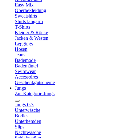
Easy Mix
Oberbekleidung
Sweatshirts
Shirts langarm
T-Shirts
Kleider & Röcke
Jacken & Westen
Leggings
Hosen
Jeans
Bademode
Bademäntel
Swimwear
Accessoires
Geschenkgutscheine
Jungs
Zur Kategorie Jungs
Jungs 0-3
Unterwäsche
Bodies
Unterhemden
Slips
Nachtwäsche
Schlafanzüge