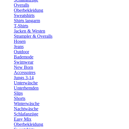
Overalls
Oberbekleidung
Sweatshirts
Shirts langarm
T-Shirts
Jacken & Westen
Strampler & Overalls
Hosen
Jeans
Outdoor
Bademode
Swimwear
New Born
Accessoires
Jungs 3-14
Unterwäsche
Unterhemden
Slips
Shorts
Winterwäsche
Nachtwäsche
Schlafanzüge
Easy Mix
Oberbekleidung