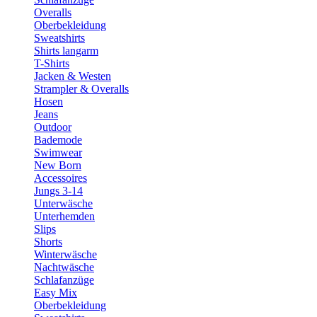
Overalls
Oberbekleidung
Sweatshirts
Shirts langarm
T-Shirts
Jacken & Westen
Strampler & Overalls
Hosen
Jeans
Outdoor
Bademode
Swimwear
New Born
Accessoires
Jungs 3-14
Unterwäsche
Unterhemden
Slips
Shorts
Winterwäsche
Nachtwäsche
Schlafanzüge
Easy Mix
Oberbekleidung