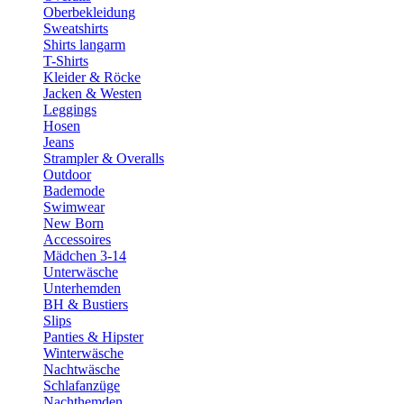
Oberbekleidung
Sweatshirts
Shirts langarm
T-Shirts
Kleider & Röcke
Jacken & Westen
Leggings
Hosen
Jeans
Strampler & Overalls
Outdoor
Bademode
Swimwear
New Born
Accessoires
Mädchen 3-14
Unterwäsche
Unterhemden
BH & Bustiers
Slips
Panties & Hipster
Winterwäsche
Nachtwäsche
Schlafanzüge
Nachthemden