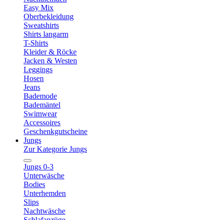
Easy Mix
Oberbekleidung
Sweatshirts
Shirts langarm
T-Shirts
Kleider & Röcke
Jacken & Westen
Leggings
Hosen
Jeans
Bademode
Bademäntel
Swimwear
Accessoires
Geschenkgutscheine
Jungs
Zur Kategorie Jungs
Jungs 0-3
Unterwäsche
Bodies
Unterhemden
Slips
Nachtwäsche
Schlafanzüge