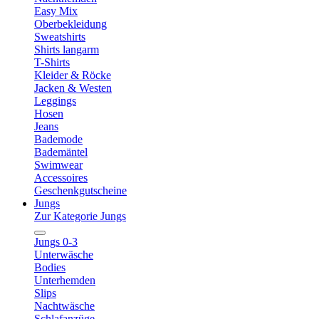
Easy Mix
Oberbekleidung
Sweatshirts
Shirts langarm
T-Shirts
Kleider & Röcke
Jacken & Westen
Leggings
Hosen
Jeans
Bademode
Bademäntel
Swimwear
Accessoires
Geschenkgutscheine
Jungs
Zur Kategorie Jungs
Jungs 0-3
Unterwäsche
Bodies
Unterhemden
Slips
Nachtwäsche
Schlafanzüge