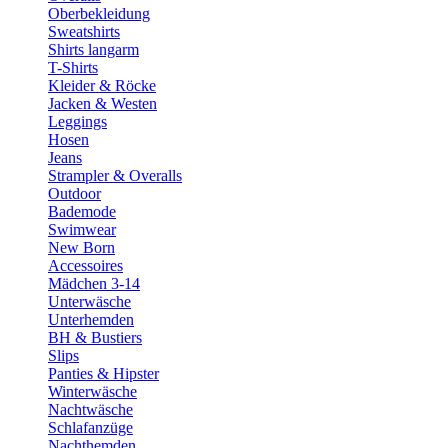
Oberbekleidung
Sweatshirts
Shirts langarm
T-Shirts
Kleider & Röcke
Jacken & Westen
Leggings
Hosen
Jeans
Strampler & Overalls
Outdoor
Bademode
Swimwear
New Born
Accessoires
Mädchen 3-14
Unterwäsche
Unterhemden
BH & Bustiers
Slips
Panties & Hipster
Winterwäsche
Nachtwäsche
Schlafanzüge
Nachthemden