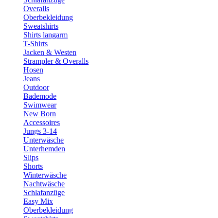
Overalls
Oberbekleidung
Sweatshirts
Shirts langarm
T-Shirts
Jacken & Westen
Strampler & Overalls
Hosen
Jeans
Outdoor
Bademode
Swimwear
New Born
Accessoires
Jungs 3-14
Unterwäsche
Unterhemden
Slips
Shorts
Winterwäsche
Nachtwäsche
Schlafanzüge
Easy Mix
Oberbekleidung