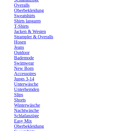
Overalls
Oberbekleidung
Sweatshirts
Shirts langarm
T-Shirts
Jacken & Westen
Strampler & Overalls
Hosen
Jeans
Outdoor
Bademode
Swimwear
New Born
Accessoires
Jungs 3-14
Unterwäsche
Unterhemden
Slips
Shorts
Winterwäsche
Nachtwäsche
Schlafanzüge
Easy Mix
Oberbekleidung