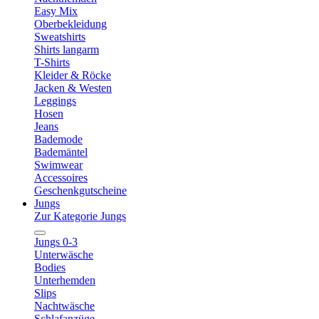
Easy Mix
Oberbekleidung
Sweatshirts
Shirts langarm
T-Shirts
Kleider & Röcke
Jacken & Westen
Leggings
Hosen
Jeans
Bademode
Bademäntel
Swimwear
Accessoires
Geschenkgutscheine
Jungs
Zur Kategorie Jungs
Jungs 0-3
Unterwäsche
Bodies
Unterhemden
Slips
Nachtwäsche
Schlafanzüge