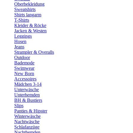
Oberbekleidung
Sweatshirts
Shirts langarm
T-Shirts
Kleider & Röcke
Jacken & Westen
Leggings
Hosen
Jeans
Strampler & Overalls
Outdoor
Bademode
Swimwear
New Born
Accessoires
Mädchen 3-14
Unterwäsche
Unterhemden
BH & Bustiers
Slips
Panties & Hipster
Winterwäsche
Nachtwäsche
Schlafanzüge
Nachthemden