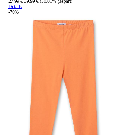
27,99 €
39,99 €
(30.01% gespart)
Details
-70%