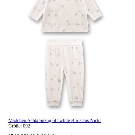
Mädchen-Schlafanzug off-white Birds aus Nicki
Größe:
092