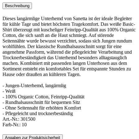
Beschreibung
Dieses langärmlige Unterhemd von Sanetta ist der ideale Begleiter
für kühle Tage und bietet höchsten Tragekomfort. Das weiße Basic-
Shirt überzeugt mit kuscheliger Feinripp-Qualität aus 100% Organic
Cotton, die sich sanft an die Haut schmiegt. Auf störende
Seitennähte wurde bewusst verzichtet, sodass sich Jungen rundum
wohlfühlen. Der klassische Rundhalsausschnitt sorgt für eine
angenehme Passform, während die pflegeleichte Verarbeitung und
Trocknerbeständigkeit das Unterhemd besonders alltagstauglich
machen. Kombiniert mit passenden langen Unterhosen aus dem
Sortiment entsteht ein komfortables Set für entspannte Stunden zu
Hause oder draußen an kühleren Tagen.
- Jungen-Unterhemd, langärmlig
- Weiß
- 100% Organic Cotton, Feinripp-Qualität
- Rundhalsausschnitt für bequemen Sitz
- Ohne Seitennaht für erhöhten Komfort
- Pflegeleicht und trocknerbeständig
Art.-Nr.:
301500
Farb-Nr.:
10
Angaben zur Produktsicherheit