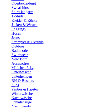
Oberbekleidung
Sweatshirts
Shirts langarm
T-Shirts
Kleider & Röcke
Jacken & Westen
Leggings
Hosen
Jeans
Strampler & Overalls
Outdoor
Bademode
Swimwear
New Born
Accessoires
Mädchen 3-14
Unterwäsche
Unterhemden
BH & Bustiers
Slips
Panties & Hipster
Winterwäsche
Nachtwäsche
Schlafanzüge
Nachthemden