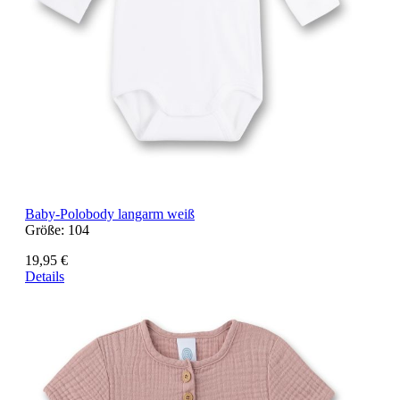
Baby-Polobody langarm weiß
Größe:
104
19,95 €
Details