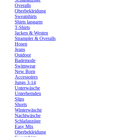
Overalls
Oberbekleidung
Sweatshirts
Shirts langarm
T-Shirts
Jacken & Westen
Strampler & Overalls
Hosen
Jeans
Outdoor
Bademode
Swimwear
New Born
Accessoires
Jungs 3-14
Unterwäsche
Unterhemden
Slips
Shorts
Winterwäsche
Nachtwäsche
Schlafanzüge
Easy Mix
Oberbekleidung