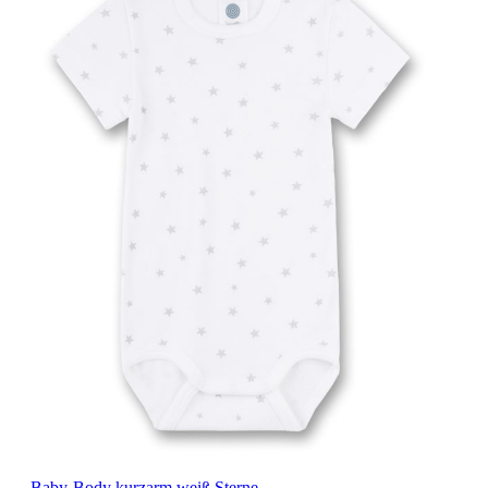
Baby-Body kurzarm weiß Sterne