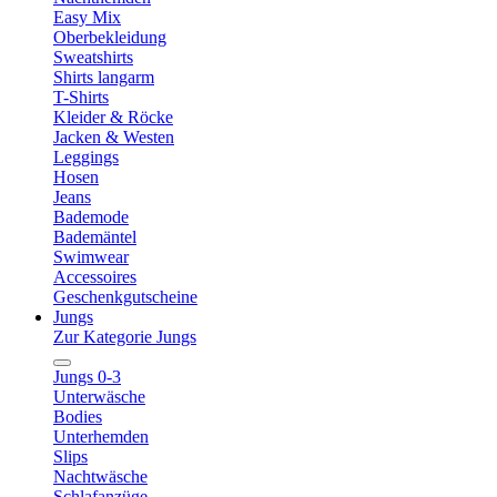
Easy Mix
Oberbekleidung
Sweatshirts
Shirts langarm
T-Shirts
Kleider & Röcke
Jacken & Westen
Leggings
Hosen
Jeans
Bademode
Bademäntel
Swimwear
Accessoires
Geschenkgutscheine
Jungs
Zur Kategorie Jungs
Jungs 0-3
Unterwäsche
Bodies
Unterhemden
Slips
Nachtwäsche
Schlafanzüge