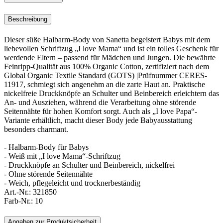
Beschreibung
Dieser süße Halbarm-Body von Sanetta begeistert Babys mit dem
liebevollen Schriftzug „I love Mama“ und ist ein tolles Geschenk für
werdende Eltern – passend für Mädchen und Jungen. Die bewährte
Feinripp-Qualität aus 100% Organic Cotton, zertifiziert nach dem
Global Organic Textile Standard (GOTS) |Prüfnummer CERES-
11917, schmiegt sich angenehm an die zarte Haut an. Praktische
nickelfreie Druckknöpfe an Schulter und Beinbereich erleichtern das
An- und Ausziehen, während die Verarbeitung ohne störende
Seitennähte für hohen Komfort sorgt. Auch als „I love Papa“-
Variante erhältlich, macht dieser Body jede Babyausstattung
besonders charmant.
- Halbarm-Body für Babys
- Weiß mit „I love Mama“-Schriftzug
- Druckknöpfe an Schulter und Beinbereich, nickelfrei
- Ohne störende Seitennähte
- Weich, pflegeleicht und trocknerbeständig
Art.-Nr.:
321850
Farb-Nr.:
10
Angaben zur Produktsicherheit