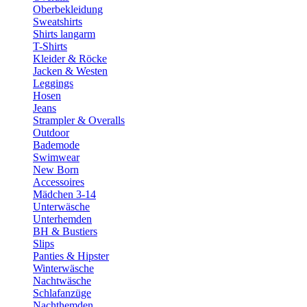
Oberbekleidung
Sweatshirts
Shirts langarm
T-Shirts
Kleider & Röcke
Jacken & Westen
Leggings
Hosen
Jeans
Strampler & Overalls
Outdoor
Bademode
Swimwear
New Born
Accessoires
Mädchen 3-14
Unterwäsche
Unterhemden
BH & Bustiers
Slips
Panties & Hipster
Winterwäsche
Nachtwäsche
Schlafanzüge
Nachthemden