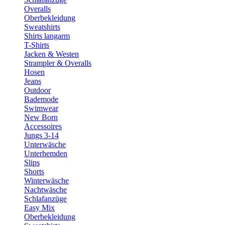
Overalls
Oberbekleidung
Sweatshirts
Shirts langarm
T-Shirts
Jacken & Westen
Strampler & Overalls
Hosen
Jeans
Outdoor
Bademode
Swimwear
New Born
Accessoires
Jungs 3-14
Unterwäsche
Unterhemden
Slips
Shorts
Winterwäsche
Nachtwäsche
Schlafanzüge
Easy Mix
Oberbekleidung