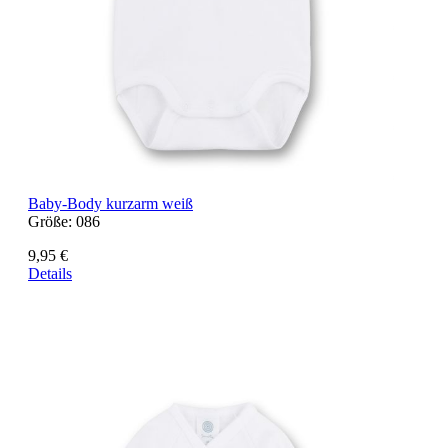
Baby-Body kurzarm weiß
Größe:
086
9,95 €
Details