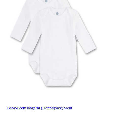
Baby-Body langarm (Doppelpack) weiß