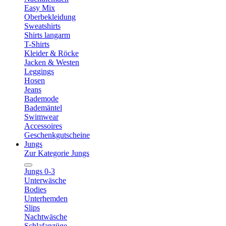
Easy Mix
Oberbekleidung
Sweatshirts
Shirts langarm
T-Shirts
Kleider & Röcke
Jacken & Westen
Leggings
Hosen
Jeans
Bademode
Bademäntel
Swimwear
Accessoires
Geschenkgutscheine
Jungs
Zur Kategorie Jungs
Jungs 0-3
Unterwäsche
Bodies
Unterhemden
Slips
Nachtwäsche
Schlafanzüge