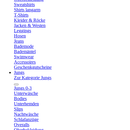
Sweatshirts
Shirts langarm
T-Shirts
Kleider & Röcke
Jacken & Westen
Leggings
Hosen
Jeans
Bademode
Bademäntel
Swimwear
Accessoires
Geschenkgutscheine
Jungs
Zur Kategorie Jungs
Jungs 0-3
Unterwäsche
Bodies
Unterhemden
Slips
Nachtwäsche
Schlafanzüge
Overalls
Oberbekleidung