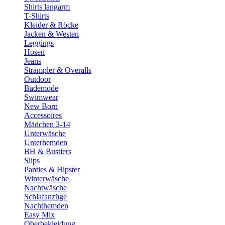
Shirts langarm
T-Shirts
Kleider & Röcke
Jacken & Westen
Leggings
Hosen
Jeans
Strampler & Overalls
Outdoor
Bademode
Swimwear
New Born
Accessoires
Mädchen 3-14
Unterwäsche
Unterhemden
BH & Bustiers
Slips
Panties & Hipster
Winterwäsche
Nachtwäsche
Schlafanzüge
Nachthemden
Easy Mix
Oberbekleidung