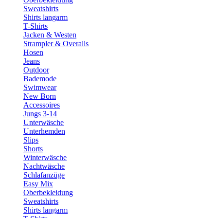
Sweatshirts
Shirts langarm
T-Shirts
Jacken & Westen
Strampler & Overalls
Hosen
Jeans
Outdoor
Bademode
Swimwear
New Born
Accessoires
Jungs 3-14
Unterwäsche
Unterhemden
Slips
Shorts
Winterwäsche
Nachtwäsche
Schlafanzüge
Easy Mix
Oberbekleidung
Sweatshirts
Shirts langarm